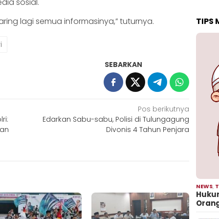
ia sosial.
saring lagi semua informasinya,” tuturnya.
TIPS
i
SEBARKAN
Pos berikutnya
ri:
Edarkan Sabu-sabu, Polisi di Tulungagung
tan
Divonis 4 Tahun Penjara
NEWS
,
T
Hukum
Oran