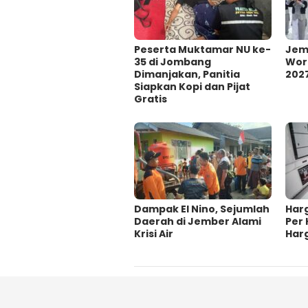
Peserta Muktamar NU ke-
Jem
35 di Jombang
Wor
Dimanjakan, Panitia
202
Siapkan Kopi dan Pijat
Gratis
Dampak El Nino, Sejumlah
Har
Daerah di Jember Alami
Per 
Krisi Air
Har