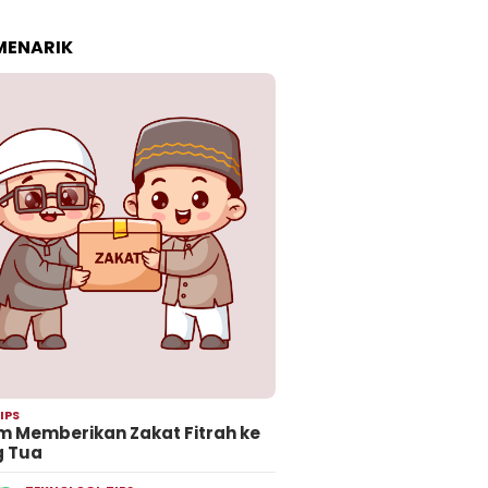
 MENARIK
IPS
 Memberikan Zakat Fitrah ke
g Tua