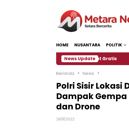
Loncat
ke
konten
HOME
NUSANTARA
POLITIK
anitia Siapkan Kopi dan Pijat Gratis
News Update
Jember Ja
Beranda
News
Polri Sisir Lokasi
Dampak Gempa Ci
dan Drone
28/11/2022