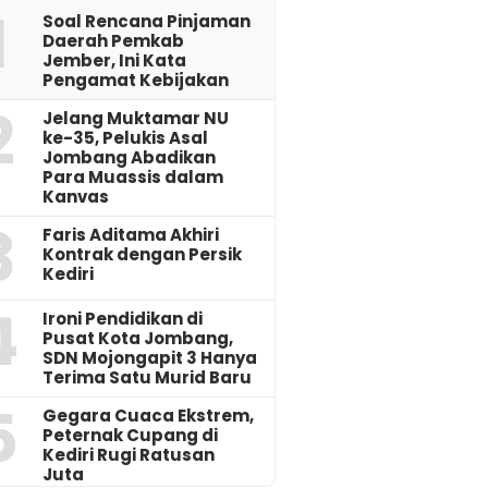
1
‎Soal Rencana Pinjaman
Daerah Pemkab
Jember, Ini Kata
Pengamat Kebijakan ‎
2
Jelang Muktamar NU
ke-35, Pelukis Asal
Jombang Abadikan
Para Muassis dalam
Kanvas
3
Faris Aditama Akhiri
Kontrak dengan Persik
Kediri
4
Ironi Pendidikan di
Pusat Kota Jombang,
SDN Mojongapit 3 Hanya
Terima Satu Murid Baru
5
‎Gegara Cuaca Ekstrem,
Peternak Cupang di
Kediri Rugi Ratusan
Juta