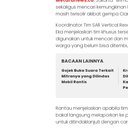
Metaranews.co
, Jakarta- Bri
sekaligus mencari kemungkinan
masih terisolir akibat gempa Cia
Koordinator Tim SAR Vertical Re
Eka menjelaskan tim khusus ters
digunakan untuk mencari dan m
warga yang belum bisa ditemb
BACAAN LAINNYA
Gojek Buka Suara Terkait
Kr
Mitranya yang Dilindas
Di
Mobil Rantis
Ka
Pe
Rantau menjelaskan apabila tim
bakal langsung melaporkan ke p
untuk ditindaklanjuti dengan c