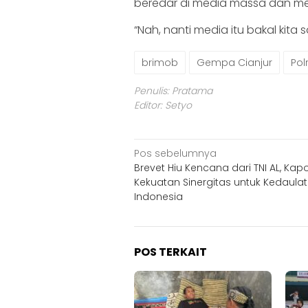
beredar di media massa dan med
“Nah, nanti media itu bakal kita 
brimob
Gempa Cianjur
Polr
Penulis: Pratama
Editor: Setyo
Navigasi
Pos sebelumnya
Brevet Hiu Kencana dari TNI AL, Kapol
pos
Kekuatan Sinergitas untuk Kedaula
Indonesia
POS TERKAIT