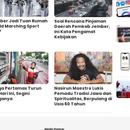
ber Jadi Tuan Rumah
‎Soal Rencana Pinjaman
ld Marching Sport
Daerah Pemkab Jember,
7
Ini Kata Pengamat
Kebijakan ‎
ga Pertamax Turun
‎Nasirun Maestro Lukis
Hari Ini, Segini
Pemadu Tradisi Jawa dan
ganya
Spiritualitas, Berpulang di
Usia 60 Tahun