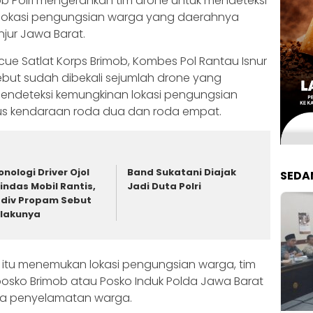
mob Polri mengerahkan tim drone untuk mendeteksi
 lokasi pengungsian warga yang daerahnya
njur Jawa Barat.
scue Satlat Korps Brimob, Kombes Pol Rantau Isnur
ebut sudah dibekali sejumlah drone yang
endeteksi kemungkinan lokasi pengungsian
us kendaraan roda dua dan roda empat.
onologi Driver Ojol
Band Sukatani Diajak
SEDA
lindas Mobil Rantis,
Jadi Duta Polri
div Propam Sebut
lakunya
 itu menemukan lokasi pengungsian warga, tim
osko Brimob atau Posko Induk Polda Jawa Barat
ara penyelamatan warga.