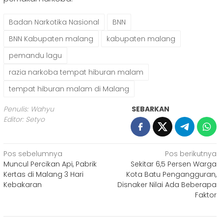
Badan Narkotika Nasional
BNN
BNN Kabupaten malang
kabupaten malang
pemandu lagu
razia narkoba tempat hiburan malam
tempat hiburan malam di Malang
Penulis: Wahyu
SEBARKAN
Editor: Setyo
Navigasi
Pos sebelumnya
Pos berikutnya
Muncul Percikan Api, Pabrik
Sekitar 6,5 Persen Warga
pos
Kertas di Malang 3 Hari
Kota Batu Pengangguran,
Kebakaran
Disnaker Nilai Ada Beberapa
Faktor