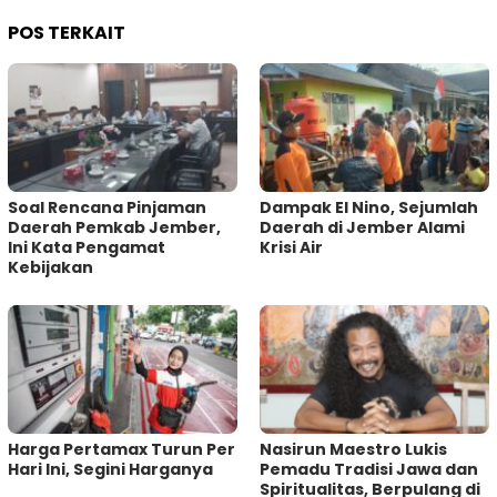
POS TERKAIT
‎Soal Rencana Pinjaman
Dampak El Nino, Sejumlah
Daerah Pemkab Jember,
Daerah di Jember Alami
Ini Kata Pengamat
Krisi Air
Kebijakan ‎
Harga Pertamax Turun Per
‎Nasirun Maestro Lukis
Hari Ini, Segini Harganya
Pemadu Tradisi Jawa dan
Spiritualitas, Berpulang di