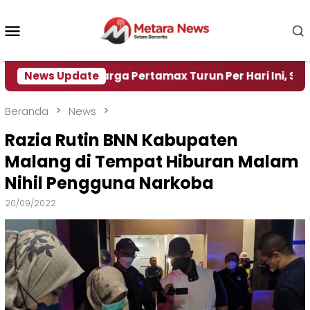
Loncat
ke
Menu
konten
Mobile
News Update
Harga Pertamax Turun Per Hari Ini, Segini Harga
Beranda
News
Razia Rutin BNN Kabupaten
Malang di Tempat Hiburan Malam
Nihil Pengguna Narkoba
20/09/2022