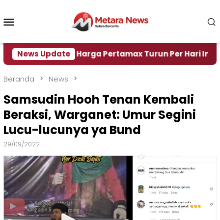
Loncat
ke
Menu
konten
Mobile
Air
News Update
Harga Pertamax Turun Per Hari Ini, Segini Ha
Beranda
News
Samsudin Hooh Tenan Kembali
Beraksi, Warganet: Umur Segini
Lucu-lucunya ya Bund
29/09/2022