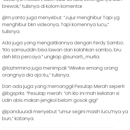
brewok,” tulisnya di kolom komentar.
@m.yanto juga menyebut. “Jujur menghibur Tapi yg
menghibur bkn videonya, Tapi komennya lucu,”
tulisnya.
Ada juga yang mengaitkannya dengan Ferdy Sambo.
“Klo samsuddin bisa lawan dan kalahkan sambo, bru
deh kita percaya.” ungkap @sunarti_murlia.
@1azhrrmina juga menimpali “Wkwkw emang orang
orangnya dia aja itu,” tulisnya.
Dan ada juga yang memanggil Pesulap Merah seperti
@bgsprks. “Pesulap merah: “oh klo ini mah keliatan si
Udin abis makan jengkol belom gosok gigi”
@panduuadi menyebut “umur segini masih lucu”nya ya
bun,” katanya.