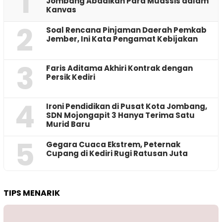
1
Jombang Abadikan Para Muassis dalam
Kanvas
2
‎Soal Rencana Pinjaman Daerah Pemkab
Jember, Ini Kata Pengamat Kebijakan ‎
3
Faris Aditama Akhiri Kontrak dengan
Persik Kediri
4
Ironi Pendidikan di Pusat Kota Jombang,
SDN Mojongapit 3 Hanya Terima Satu
Murid Baru
5
‎Gegara Cuaca Ekstrem, Peternak
Cupang di Kediri Rugi Ratusan Juta
TIPS MENARIK