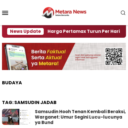
Loncat
ke
Menu
konten
Mobile
risi Air
News Update
Harga Pertamax Turun Per Hari Ini, Segi
BUDAYA
TAG:
SAMSUDIN JADAB
Samsudin Hooh Tenan Kembali Beraksi,
Warganet: Umur Segini Lucu-lucunya
ya Bund