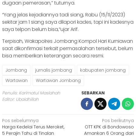
dugaan pemerasan,” tuturnya.
“Yang jelas kejadiannya tadi siang, Rabu (15/11/2023)
sekitar jam 1 siang saya dilapori kades, tapi ini kadesnya
saya telpon belum bisa,”ujar Arif.
Terpisah, Wakapolres Jombang Kompol Hari Kurniawan
saat dikonfirmasi terkait permasalahan tersebut, belum
bisa memberikan keterangan secara resmi.
Jombang
jurnalis jombang
kabupaten jombang
Wartawan
Wartawan Jombang
Penulis: Karimatul Maslahah
SEBARKAN
Editor: Ubaidhillah
Navigasi
Pos sebelumnya
Pos berikutnya
Harga Kedelai Terus Meroket,
OTT KPK di Bondowoso
pos
5 Perajin Tahu di Tinalan
Amankan 6 Orang dari