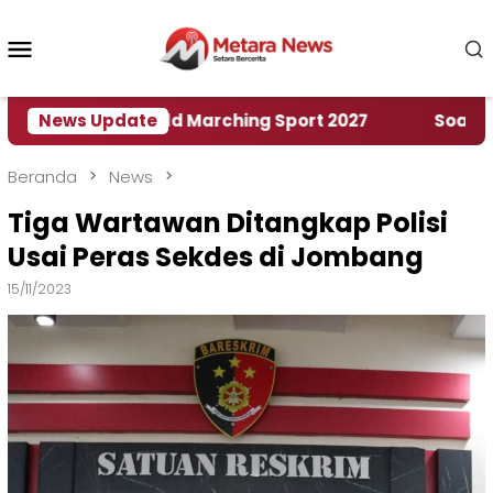
Loncat
ke
Menu
konten
Mobile
umah World Marching Sport 2027
News Update
‎Soal Rencana 
Beranda
News
Tiga Wartawan Ditangkap Polisi
Usai Peras Sekdes di Jombang
15/11/2023