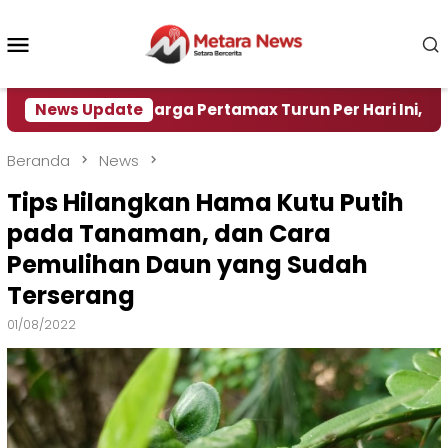
Loncat
ke
Menu
konten
Mobile
News Update
Harga Pertamax Turun Per Hari Ini, Segini Harga
Beranda
News
Tips Hilangkan Hama Kutu Putih
pada Tanaman, dan Cara
Pemulihan Daun yang Sudah
Terserang
01/08/2022