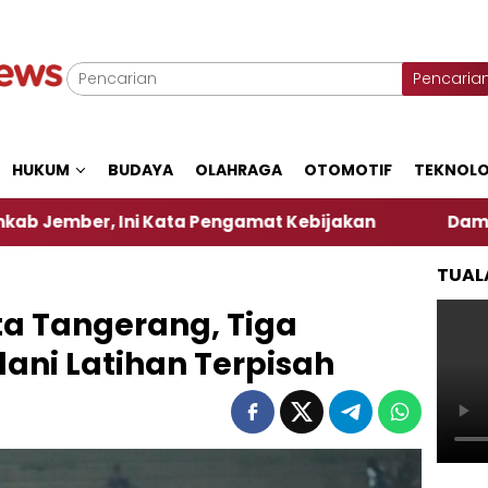
Pencaria
HUKUM
BUDAYA
OLAHRAGA
OTOMOTIF
TEKNOLO
 Ini Kata Pengamat Kebijakan ‎
Dampak El Nino, 
TUAL
ta Tangerang, Tiga
lani Latihan Terpisah