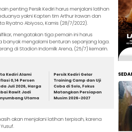
ain penting Persik Kediri harus menjalani latihan
Keduanya yakni Kapten tim Arthur Irawan dan
ta Riyatno Abiyoso, Kamis (28/7/2022).
Zulfikar, mengatakan tiga pemain ini harus
ena banyak mengalami benturan sepanjang laga.
rang di Stadion Indomilk Arena, (25/7) kemarin.
SEDA
ta Kediri Alami
Persik Kediri Gelar
flasi 0,14 Persen
Training Camp dan Uji
da Juli 2026, Harga
Coba di Solo, Fokus
bai Rawit Jadi
Matangkan Persiapan
enyumbang Utama
Musim 2026-2027
asih akan menjalani latihan terpisah, karena
Yusuf.