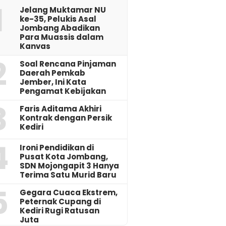
1
Jelang Muktamar NU
ke-35, Pelukis Asal
Jombang Abadikan
Para Muassis dalam
Kanvas
2
‎Soal Rencana Pinjaman
Daerah Pemkab
Jember, Ini Kata
Pengamat Kebijakan ‎
3
Faris Aditama Akhiri
Kontrak dengan Persik
Kediri
4
Ironi Pendidikan di
Pusat Kota Jombang,
SDN Mojongapit 3 Hanya
Terima Satu Murid Baru
5
‎Gegara Cuaca Ekstrem,
Peternak Cupang di
Kediri Rugi Ratusan
Juta