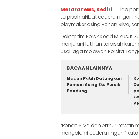
Metaranews, Kediri
– Tiga pem
terpisah akibat cedera ringan. 
playmaker asing Renan Silva, ser
Dokter tim Persik Kediri M Yusuf 
menjalani latihan terpisah kar
Usai laga melawan Persita Tange
BACAAN LAINNYA
Macan Putih Datangkan
Ko
Pemain Asing Eks Persib
De
Bandung
pa
Ca
P
“Renan Silva dan Arthur Irawan m
mengalami cedera ringan,” kata 