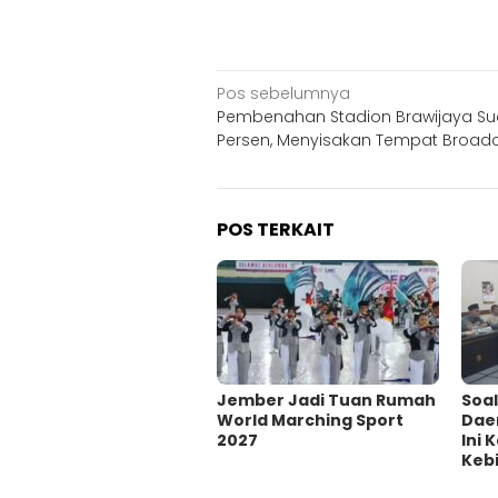
Navigasi
Pos sebelumnya
Pembenahan Stadion Brawijaya S
pos
Persen, Menyisakan Tempat Broad
POS TERKAIT
Jember Jadi Tuan Rumah
‎Soa
World Marching Sport
Dae
2027
Ini
Kebi