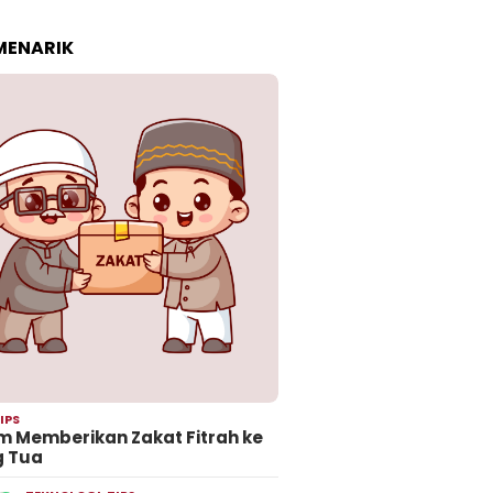
 MENARIK
IPS
 Memberikan Zakat Fitrah ke
g Tua