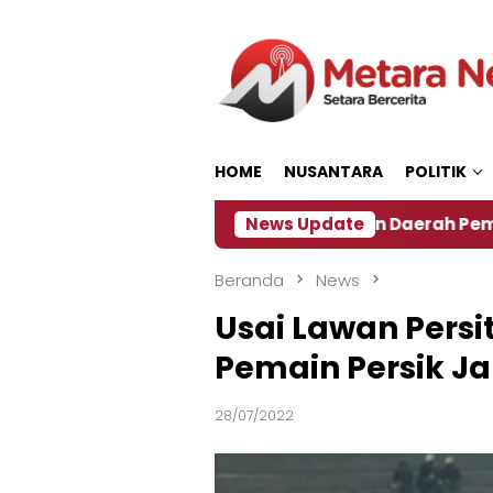
Loncat
ke
konten
HOME
NUSANTARA
POLITIK
7
‎Soal Rencana Pinjaman Daerah Pemkab Jember,
News Update
Beranda
News
Usai Lawan Persi
Pemain Persik Ja
28/07/2022