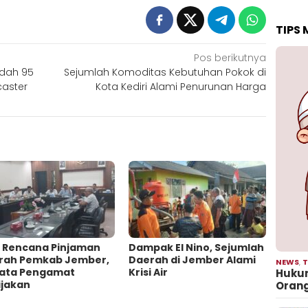
TIPS
Pos berikutnya
udah 95
Sejumlah Komoditas Kebutuhan Pokok di
caster
Kota Kediri Alami Penurunan Harga
l Rencana Pinjaman
Dampak El Nino, Sejumlah
rah Pemkab Jember,
Daerah di Jember Alami
NEWS
,
T
 Kata Pengamat
Krisi Air
Hukum
jakan ‎
Oran