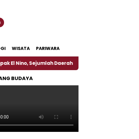
n
GI
WISATA
PARIWARA
Sejumlah Daerah di Jember Alami Krisi Air
Harga 
ANG BUDAYA