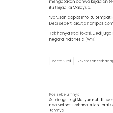
mengatakan bahwa kejadian ters
itu terjadi di Malaysia.
“Barusan dapat info itu tempat k
Dedi seperti dikutip Kompas.co
Tak hanya soal lokasi, Dedi ju
negara Indonesia (WNI).
Berita Viral
kekerasan terhad
Navigasi
Pos sebelumnya
Seminggu Lagi Masyarakat di Indo
pos
Bisa Melihat Gerhana Bulan Total, 
Jamnya