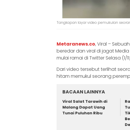
Tangkapan layar video pemukulan seora
Metaranews.co
, Viral – Sebu
beredar dan viral di jagat Media
mulai ramai di Twitter Selasa (1/1
Dari video tersebut terlihat seo
hitam memukul seorang peremp
BACAAN LAINNYA
Viral Salat Tarawih di
Ra
Malang Dapat Uang
Tu
Tunai Puluhan Ribu
Ti
Be
D