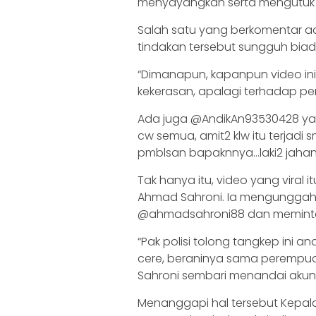
menyayangkan serta mengutuk p
Salah satu yang berkomentar 
tindakan tersebut sungguh biad
“Dimanapun, kapanpun video ini 
kekerasan, apalagi terhadap pe
Ada juga @AndikAn93530428 yan
cw semua, amit2 klw itu terjadi 
pmblsan bapaknnya…laki2 jahana
Tak hanya itu, video yang viral itu
Ahmad Sahroni. Ia mengunggah 
@ahmadsahroni88 dan meminta p
“Pak polisi tolong tangkep ini a
cere, beraninya sama perempuan..
Sahroni sembari menandai akun I
Menanggapi hal tersebut Kepala D