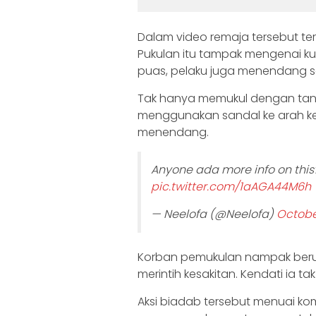
Dalam video remaja tersebut te
Pukulan itu tampak mengenai kup
puas, pelaku juga menendang se
Tak hanya memukul dengan tanga
menggunakan sandal ke arah ke
menendang.
Anyone ada more info on this?
pic.twitter.com/1aAGA44M6h
— Neelofa (@Neelofa)
Octobe
Korban pemukulan nampak beru
merintih kesakitan. Kendati ia t
Aksi biadab tersebut menuai ko