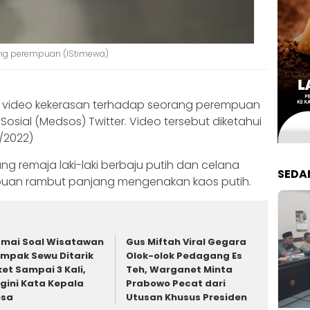
ng perempuan (IStimewa)
ah video kekerasan terhadap seorang perempuan
 Sosial (Medsos) Twitter. Video tersebut diketahui
1/2022)
rang remaja laki-laki berbaju putih dan celana
SEDA
uan rambut panjang mengenakan kaos putih.
mai Soal Wisatawan
Gus Miftah Viral Gegara
mpak Sewu Ditarik
Olok-olok Pedagang Es
ket Sampai 3 Kali,
Teh, Warganet Minta
gini Kata Kepala
Prabowo Pecat dari
esa
Utusan Khusus Presiden