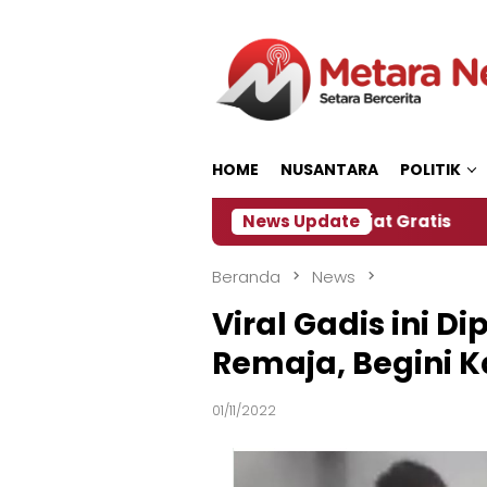
Loncat
ke
konten
HOME
NUSANTARA
POLITIK
n, Panitia Siapkan Kopi dan Pijat Gratis
News Update
Jembe
Beranda
News
Viral Gadis ini D
Remaja, Begini Ka
01/11/2022