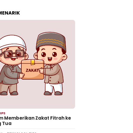
 MENARIK
IPS
 Memberikan Zakat Fitrah ke
g Tua