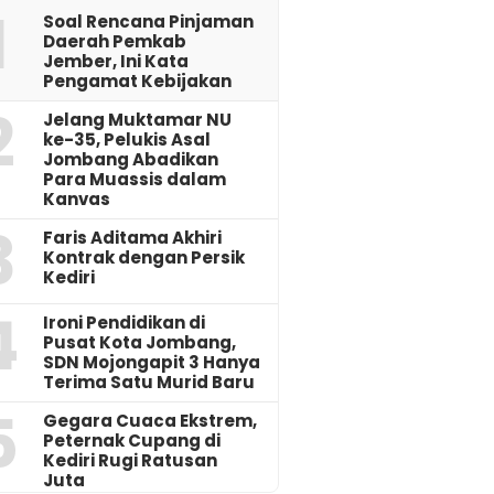
1
‎Soal Rencana Pinjaman
Daerah Pemkab
Jember, Ini Kata
Pengamat Kebijakan ‎
2
Jelang Muktamar NU
ke-35, Pelukis Asal
Jombang Abadikan
Para Muassis dalam
Kanvas
3
Faris Aditama Akhiri
Kontrak dengan Persik
Kediri
4
Ironi Pendidikan di
Pusat Kota Jombang,
SDN Mojongapit 3 Hanya
Terima Satu Murid Baru
5
‎Gegara Cuaca Ekstrem,
Peternak Cupang di
Kediri Rugi Ratusan
Juta