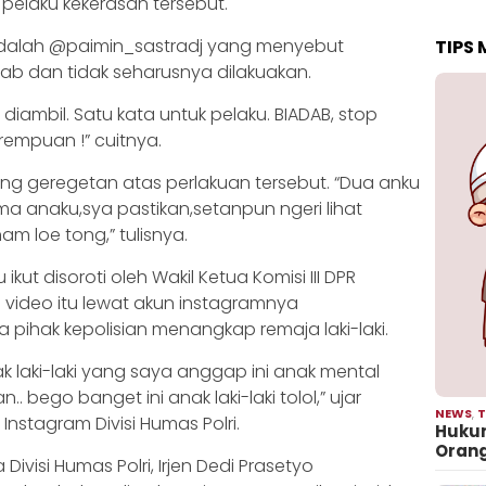
elaku kekerasan tersebut.
adalah @paimin_sastradj yang menyebut
TIPS
ab dan tidak seharusnya dilakuakan.
diambil. Satu kata untuk pelaku. BIADAB, stop
rempuan !” cuitnya.
g geregetan atas perlakuan tersebut. “Dua anku
sma anaku,sya pastikan,setanpun ngeri lihat
m loe tong,” tulisnya.
 ikut disoroti oleh Wakil Ketua Komisi III DPR
video itu lewat akun instagramnya
ihak kepolisian menangkap remaja laki-laki.
nak laki-laki yang saya anggap ini anak mental
 bego banget ini anak laki-laki tolol,” ujar
NEWS
,
T
nstagram Divisi Humas Polri.
Hukum
Oran
ivisi Humas Polri, Irjen Dedi Prasetyo