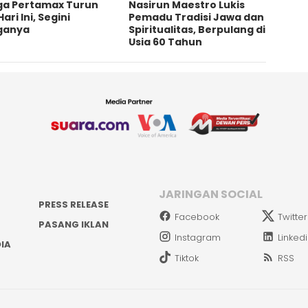
ga Pertamax Turun
‎Nasirun Maestro Lukis
Hari Ini, Segini
Pemadu Tradisi Jawa dan
ganya
Spiritualitas, Berpulang di
Usia 60 Tahun
JARINGAN SOCIAL
PRESS RELEASE
Facebook
Twitter
PASANG IKLAN
Instagram
Linked
IA
Tiktok
RSS