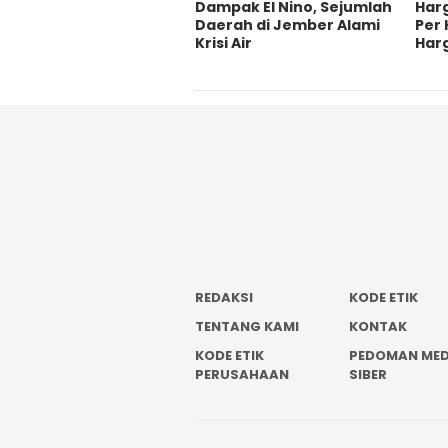
Dampak El Nino, Sejumlah
Har
Daerah di Jember Alami
Per 
Krisi Air
Har
REDAKSI
KODE ETIK
TENTANG KAMI
KONTAK
KODE ETIK
PEDOMAN MED
PERUSAHAAN
SIBER