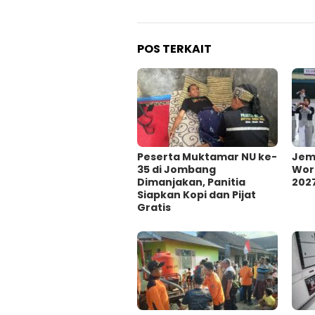
POS TERKAIT
Peserta Muktamar NU ke-
Jem
35 di Jombang
Wor
Dimanjakan, Panitia
202
Siapkan Kopi dan Pijat
Gratis