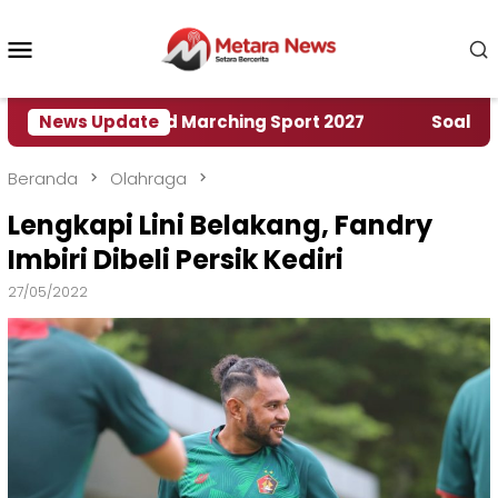
Loncat
ke
Menu
konten
Mobile
umah World Marching Sport 2027
News Update
‎Soal Rencana 
Beranda
Olahraga
Lengkapi Lini Belakang, Fandry
Imbiri Dibeli Persik Kediri
27/05/2022