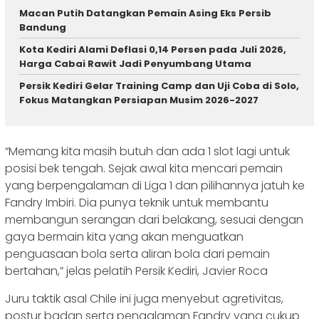
Macan Putih Datangkan Pemain Asing Eks Persib
Bandung
Kota Kediri Alami Deflasi 0,14 Persen pada Juli 2026,
Harga Cabai Rawit Jadi Penyumbang Utama
Persik Kediri Gelar Training Camp dan Uji Coba di Solo,
Fokus Matangkan Persiapan Musim 2026-2027
“Memang kita masih butuh dan ada 1 slot lagi untuk
posisi bek tengah. Sejak awal kita mencari pemain
yang berpengalaman di Liga 1 dan pilihannya jatuh ke
Fandry Imbiri. Dia punya teknik untuk membantu
membangun serangan dari belakang, sesuai dengan
gaya bermain kita yang akan menguatkan
penguasaan bola serta aliran bola dari pemain
bertahan,” jelas pelatih Persik Kediri, Javier Roca
Juru taktik asal Chile ini juga menyebut agretivitas,
postur badan serta pengalaman Fandry yang cukup