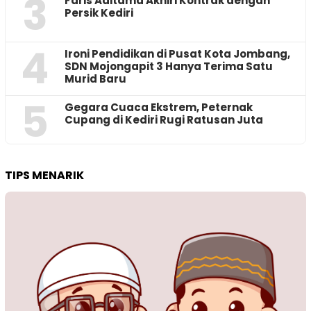
3
Faris Aditama Akhiri Kontrak dengan
Persik Kediri
4
Ironi Pendidikan di Pusat Kota Jombang,
SDN Mojongapit 3 Hanya Terima Satu
Murid Baru
5
‎Gegara Cuaca Ekstrem, Peternak
Cupang di Kediri Rugi Ratusan Juta
TIPS MENARIK