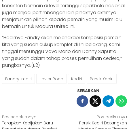
konsisten bermain di level tertinggi sepakbola nasional
juga menjadi pertimbangan lain pihaknya akhirnya
menjatuhkan pilihan kepada pemain yang musim lalu
bermain untuk Madura United ini.
“Hadirnya Fandry akan melengkapi komposisi pemain
kita yang sudah cukup komplet di lini belakang. Kami
tinggal menunggu Vava Mario dan Danny Saputra
yang sudah dalam tahap proses pemulihan cedera,”
pungkasnya.(E2)
Fandry Imbiri
Javier Roca
Kediri
Persik Kediri
SEBARKAN
Navigasi
Pos sebelumnya
Pos berikutnya
Terapkan Kebijakan Baru
Persik Kediri Datangkan
pos
Pencatatan Nama, Pemkot
Mantan Pemain Timnas