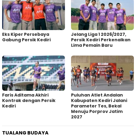
Eks Kiper Persebaya
Jelang Liga 1 2026/2027,
Gabung Persik Kediri
Persik Kediri Perkenalkan
Lima Pemain Baru
Faris Aditama Akhiri
Puluhan Atlet Andalan
Kontrak dengan Persik
Kabupaten Kediri Jalani
Kediri
Parameter Tes, Bekal
Menuju Porprov Jatim
2027
TUALANG BUDAYA