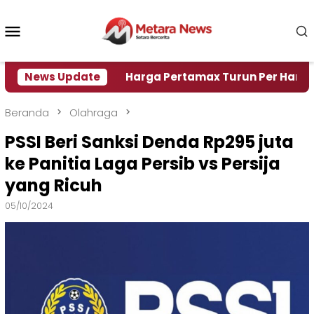
Loncat
ke
Menu
konten
Mobile
si Air
News Update
Harga Pertamax Turun Per Hari Ini, Segin
Beranda
Olahraga
PSSI Beri Sanksi Denda Rp295 juta
ke Panitia Laga Persib vs Persija
yang Ricuh
05/10/2024