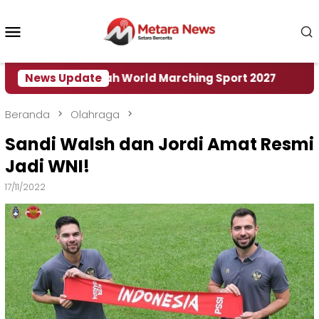
Loncat
ke
Menu
konten
Mobile
 Tuan Rumah World Marching Sport 2027
News Update
‎Soal R
Beranda
Olahraga
Sandi Walsh dan Jordi Amat Resmi
Jadi WNI!
17/11/2022