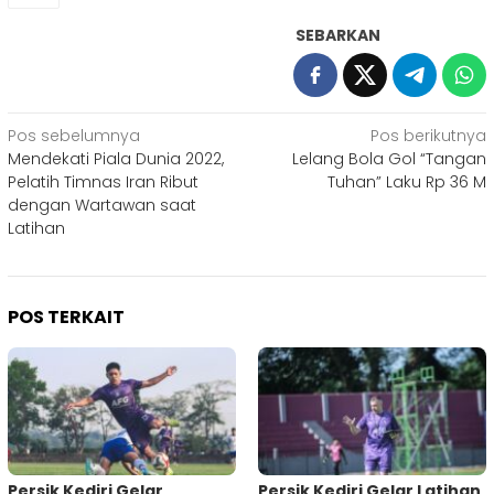
SEBARKAN
Navigasi
Pos sebelumnya
Pos berikutnya
Mendekati Piala Dunia 2022,
Lelang Bola Gol “Tangan
pos
Pelatih Timnas Iran Ribut
Tuhan” Laku Rp 36 M
dengan Wartawan saat
Latihan
POS TERKAIT
Persik Kediri Gelar
Persik Kediri Gelar Latihan