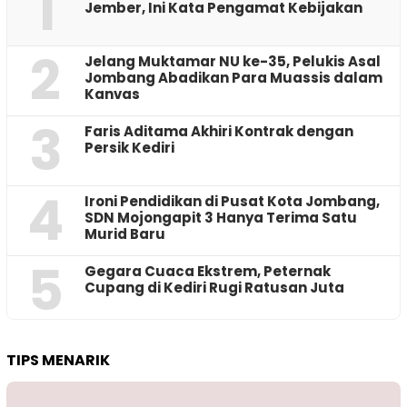
1
Jember, Ini Kata Pengamat Kebijakan ‎
2
Jelang Muktamar NU ke-35, Pelukis Asal
Jombang Abadikan Para Muassis dalam
Kanvas
3
Faris Aditama Akhiri Kontrak dengan
Persik Kediri
4
Ironi Pendidikan di Pusat Kota Jombang,
SDN Mojongapit 3 Hanya Terima Satu
Murid Baru
5
‎Gegara Cuaca Ekstrem, Peternak
Cupang di Kediri Rugi Ratusan Juta
TIPS MENARIK