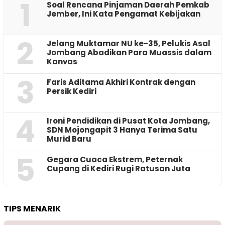
1
‎Soal Rencana Pinjaman Daerah Pemkab
Jember, Ini Kata Pengamat Kebijakan ‎
2
Jelang Muktamar NU ke-35, Pelukis Asal
Jombang Abadikan Para Muassis dalam
Kanvas
3
Faris Aditama Akhiri Kontrak dengan
Persik Kediri
4
Ironi Pendidikan di Pusat Kota Jombang,
SDN Mojongapit 3 Hanya Terima Satu
Murid Baru
5
‎Gegara Cuaca Ekstrem, Peternak
Cupang di Kediri Rugi Ratusan Juta
TIPS MENARIK