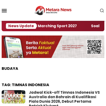
Loncat
ke
Menu
konten
Mobile
Rumah World Marching Sport 2027
News Update
‎Soal Rencana
BUDAYA
TAG:
TIMNAS INDONESIA
Jadwal Kick-off Timnas Indonesia VS
Australia dan Bahrain di Kualifikasi
Piala Dunia 2026, Debut Pertama
Patrick Kluivert