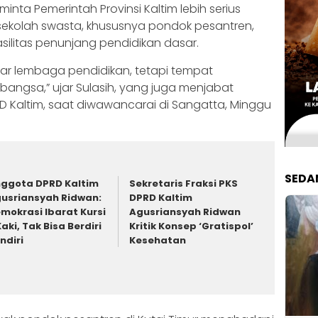
eminta Pemerintah Provinsi Kaltim lebih serius
ekolah swasta, khususnya pondok pesantren,
asilitas penunjang pendidikan dasar.
ar lembaga pendidikan, tetapi tempat
bangsa,” ujar Sulasih, yang juga menjabat
PRD Kaltim, saat diwawancarai di Sangatta, Minggu
SEDA
ggota DPRD Kaltim
Sekretaris Fraksi PKS
usriansyah Ridwan:
DPRD Kaltim
mokrasi Ibarat Kursi
Agusriansyah Ridwan
Kaki, Tak Bisa Berdiri
Kritik Konsep ‘Gratispol’
ndiri
Kesehatan