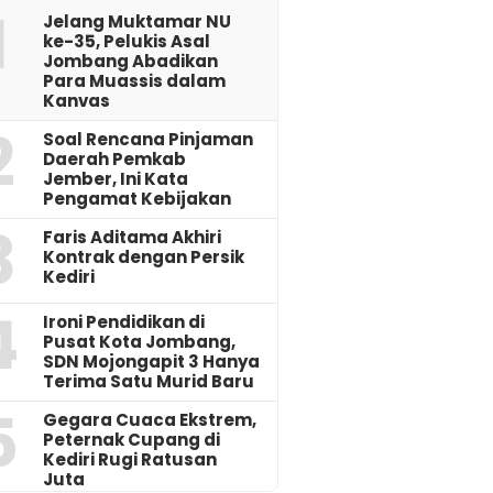
1
Jelang Muktamar NU
ke-35, Pelukis Asal
Jombang Abadikan
Para Muassis dalam
Kanvas
2
‎Soal Rencana Pinjaman
Daerah Pemkab
Jember, Ini Kata
Pengamat Kebijakan ‎
3
Faris Aditama Akhiri
Kontrak dengan Persik
Kediri
4
Ironi Pendidikan di
Pusat Kota Jombang,
SDN Mojongapit 3 Hanya
Terima Satu Murid Baru
5
‎Gegara Cuaca Ekstrem,
Peternak Cupang di
Kediri Rugi Ratusan
Juta