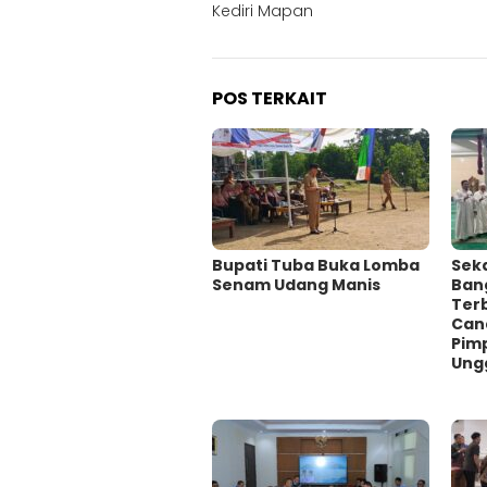
Kediri Mapan
POS TERKAIT
Bupati Tuba Buka Lomba
Sekd
Senam Udang Manis
Ban
Ter
Can
Pimp
Ung