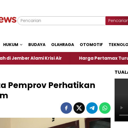
Pencaria
HUKUM
BUDAYA
OLAHRAGA
OTOMOTIF
TEKNOLO
lami Krisi Air
Harga Pertamax Turun Per Hari Ini
TUAL
ta Pemprov Perhatikan
im