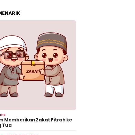
 MENARIK
IPS
 Memberikan Zakat Fitrah ke
g Tua