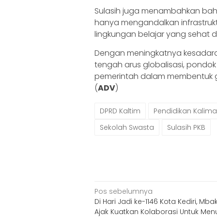
Sulasih juga menambahkan ba
hanya mengandalkan infrastruk
lingkungan belajar yang sehat 
Dengan meningkatnya kesadaran
tengah arus globalisasi, pondok
pemerintah dalam membentuk g
(
ADV
)
DPRD Kaltim
Pendidikan Kalima
Sekolah Swasta
Sulasih PKB
Navigasi
Pos sebelumnya
Di Hari Jadi ke-1146 Kota Kediri, Mba
pos
Ajak Kuatkan Kolaborasi Untuk Men