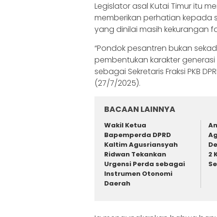
Legislator asal Kutai Timur itu m
memberikan perhatian kepada s
yang dinilai masih kekurangan f
“Pondok pesantren bukan sekad
pembentukan karakter generasi 
sebagai Sekretaris Fraksi PKB D
(27/7/2025).
BACAAN LAINNYA
Wakil Ketua
An
Bapemperda DPRD
Ag
Kaltim Agusriansyah
De
Ridwan Tekankan
2 
Urgensi Perda sebagai
Se
Instrumen Otonomi
Daerah