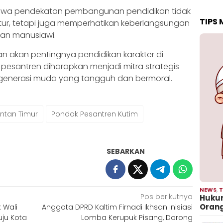
hwa pendekatan pembangunan pendidikan tidak
TIPS
tur, tetapi juga memperhatikan keberlangsungan
dan manusiawi.
 akan pentingnya pendidikan karakter di
 pesantren diharapkan menjadi mitra strategis
enerasi muda yang tangguh dan bermoral.
ntan Timur
Pondok Pesantren Kutim
SEBARKAN
NEWS
,
T
Pos berikutnya
Hukum
Oran
k Wali
Anggota DPRD Kaltim Firnadi Ikhsan Inisiasi
uju Kota
Lomba Kerupuk Pisang, Dorong