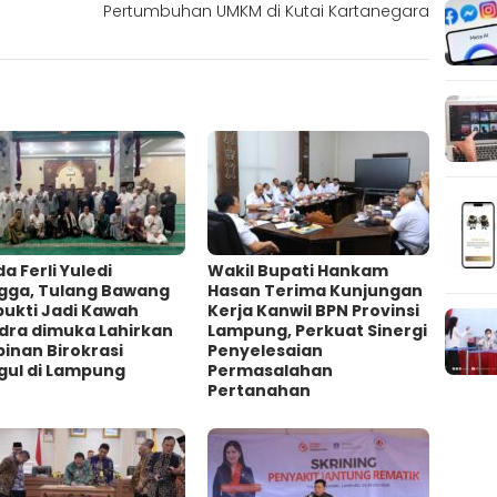
Pertumbuhan UMKM di Kutai Kartanegara
a Ferli Yuledi
Wakil Bupati Hankam
gga, Tulang Bawang
Hasan Terima Kunjungan
bukti Jadi Kawah
Kerja Kanwil BPN Provinsi
dra dimuka Lahirkan
Lampung, Perkuat Sinergi
inan Birokrasi
Penyelesaian
gul di Lampung
Permasalahan
Pertanahan