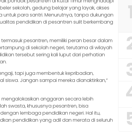
k pondok pesantren di Kutai Timur menghadapi
eler sekolah, gedung belajar yang layak, akses
ama untuk para santri. Menurutnya, tanpa dukungan
ualitas pendidikan di pesantren sulit berkembang
, termasuk pesantren, memiliki peran besar dalam
tampung di sekolah negeri, terutama di wilayah
ikan tersebut sering kali luput dari perhatian
an.
ngaji, tapi juga membentuk kepribadian,
ial siswa. Jangan sampai mereka dianaktirikan,”
a mengalokasikan anggaran secara lebih
lah swasta, khususnya pesantren, bisa
engan lembaga pendidikan negeri. Hal itu,
dkan pendidikan yang adil dan merata di seluruh