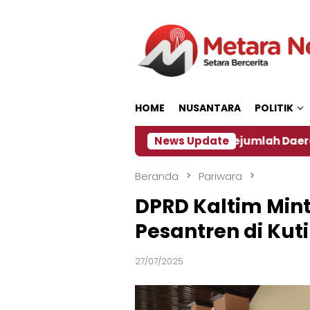
Loncat
ke
konten
HOME
NUSANTARA
POLITIK
an ‎
Dampak El Nino, Sejumlah Daerah di Jember A
News Update
Beranda
Pariwara
DPRD Kaltim Min
Pesantren di Kut
27/07/2025