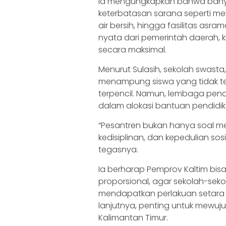
Ia mengungkapkan bahwa banya
keterbatasan sarana seperti meb
air bersih, hingga fasilitas asr
nyata dari pemerintah daerah, k
secara maksimal.
Menurut Sulasih, sekolah swasta
menampung siswa yang tidak ter
terpencil. Namun, lembaga pendid
dalam alokasi bantuan pendidik
“Pesantren bukan hanya soal me
kedisiplinan, dan kepedulian sos
tegasnya.
Ia berharap Pemprov Kaltim bis
proporsional, agar sekolah-seko
mendapatkan perlakuan setara d
lanjutnya, penting untuk mewuju
Kalimantan Timur.