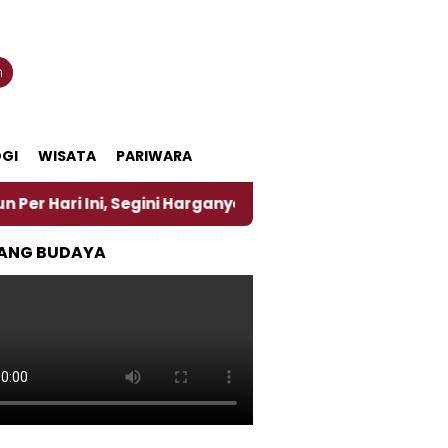
n
GI
WISATA
PARIWARA
, Segini Harganya
‎Nasirun Maestro Lukis Pemadu 
ANG BUDAYA