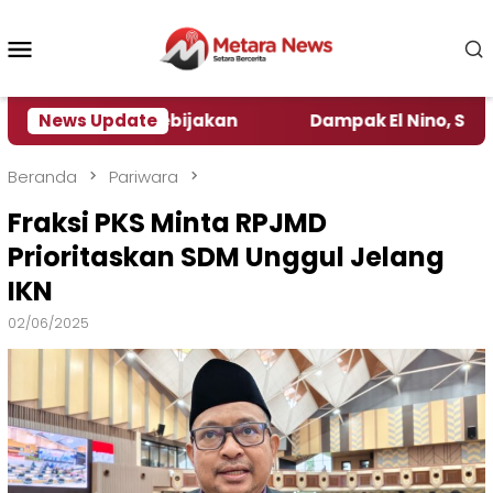
Loncat
ke
Menu
konten
Mobile
Pengamat Kebijakan ‎
News Update
Dampak El Nino, Sejumlah D
Beranda
Pariwara
Fraksi PKS Minta RPJMD
Prioritaskan SDM Unggul Jelang
IKN
02/06/2025