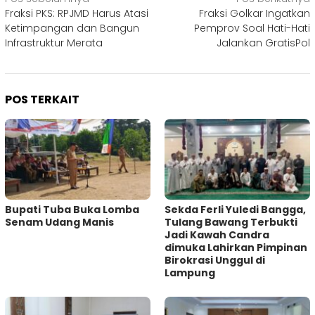
Navigasi
Fraksi PKS: RPJMD Harus Atasi
Fraksi Golkar Ingatkan
pos
Ketimpangan dan Bangun
Pemprov Soal Hati-Hati
Infrastruktur Merata
Jalankan GratisPol
POS TERKAIT
Bupati Tuba Buka Lomba
Sekda Ferli Yuledi Bangga,
Senam Udang Manis
Tulang Bawang Terbukti
Jadi Kawah Candra
dimuka Lahirkan Pimpinan
Birokrasi Unggul di
Lampung