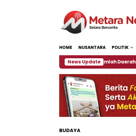
Loncat
ke
konten
HOME
NUSANTARA
POLITIK
an ‎
Dampak El Nino, Sejumlah Daerah di Jember A
News Update
BUDAYA