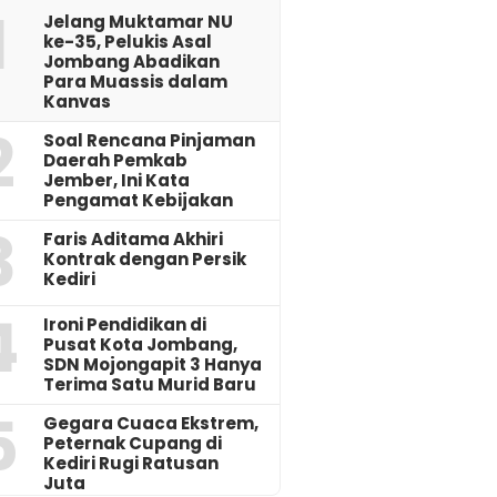
1
Jelang Muktamar NU
ke-35, Pelukis Asal
Jombang Abadikan
Para Muassis dalam
Kanvas
2
‎Soal Rencana Pinjaman
Daerah Pemkab
Jember, Ini Kata
Pengamat Kebijakan ‎
3
Faris Aditama Akhiri
Kontrak dengan Persik
Kediri
4
Ironi Pendidikan di
Pusat Kota Jombang,
SDN Mojongapit 3 Hanya
Terima Satu Murid Baru
5
‎Gegara Cuaca Ekstrem,
Peternak Cupang di
Kediri Rugi Ratusan
Juta