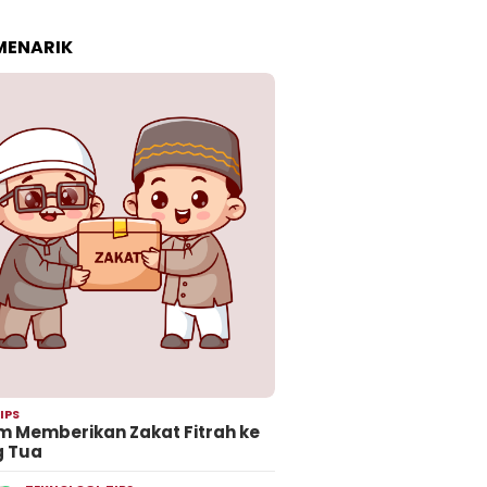
 MENARIK
IPS
 Memberikan Zakat Fitrah ke
g Tua