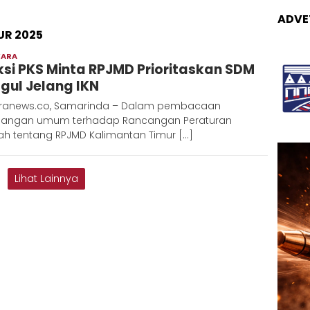
ADVE
UR 2025
WARA
Admin
ksi PKS Minta RPJMD Prioritaskan SDM
Metaranews
gul Jelang IKN
ranews.co, Samarinda – Dalam pembacaan
angan umum terhadap Rancangan Peraturan
ah tentang RPJMD Kalimantan Timur […]
Lihat Lainnya