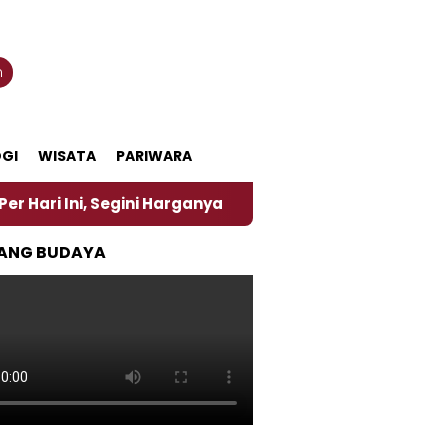
n
GI
WISATA
PARIWARA
, Segini Harganya
‎Nasirun Maestro Lukis Pemadu 
ANG BUDAYA