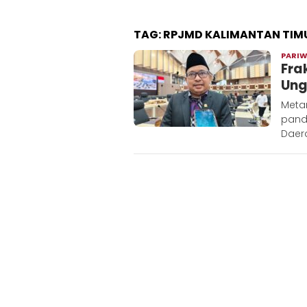
TAG:
RPJMD KALIMANTAN TIM
PARI
Fra
Ung
Meta
pand
Daer