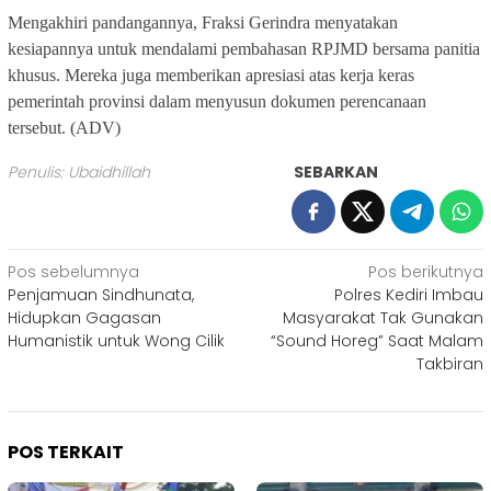
Mengakhiri pandangannya, Fraksi Gerindra menyatakan
kesiapannya untuk mendalami pembahasan RPJMD bersama panitia
khusus. Mereka juga memberikan apresiasi atas kerja keras
pemerintah provinsi dalam menyusun dokumen perencanaan
tersebut. (ADV)
Penulis: Ubaidhillah
SEBARKAN
Navigasi
Pos sebelumnya
Pos berikutnya
Penjamuan Sindhunata,
Polres Kediri Imbau
pos
Hidupkan Gagasan
Masyarakat Tak Gunakan
Humanistik untuk Wong Cilik
“Sound Horeg” Saat Malam
Takbiran
POS TERKAIT