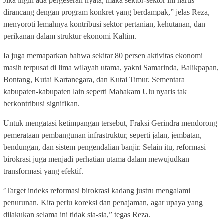
Jika ingin ada pergeseran nyata, maka sektor-sektor ini harus
dirancang dengan program konkret yang berdampak,” jelas Reza,
menyoroti lemahnya kontribusi sektor pertanian, kehutanan, dan
perikanan dalam struktur ekonomi Kaltim.
Ia juga memaparkan bahwa sekitar 80 persen aktivitas ekonomi
masih terpusat di lima wilayah utama, yakni Samarinda, Balikpapan,
Bontang, Kutai Kartanegara, dan Kutai Timur. Sementara
kabupaten-kabupaten lain seperti Mahakam Ulu nyaris tak
berkontribusi signifikan.
Untuk mengatasi ketimpangan tersebut, Fraksi Gerindra mendorong
pemerataan pembangunan infrastruktur, seperti jalan, jembatan,
bendungan, dan sistem pengendalian banjir. Selain itu, reformasi
birokrasi juga menjadi perhatian utama dalam mewujudkan
transformasi yang efektif.
“
Target indeks reformasi birokrasi kadang justru mengalami
penurunan. Kita perlu koreksi dan penajaman, agar upaya yang
dilakukan selama ini tidak sia-sia,” tegas Reza.