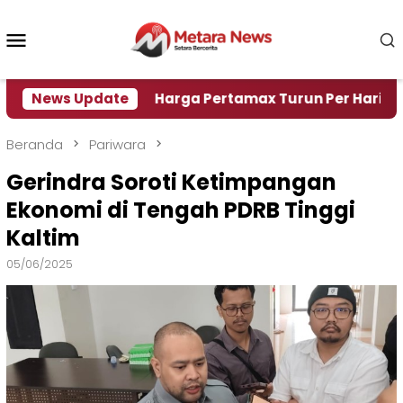
Loncat
ke
Menu
konten
Mobile
i Air
News Update
Harga Pertamax Turun Per Hari Ini, Segini 
Beranda
Pariwara
Gerindra Soroti Ketimpangan
Ekonomi di Tengah PDRB Tinggi
Kaltim
05/06/2025