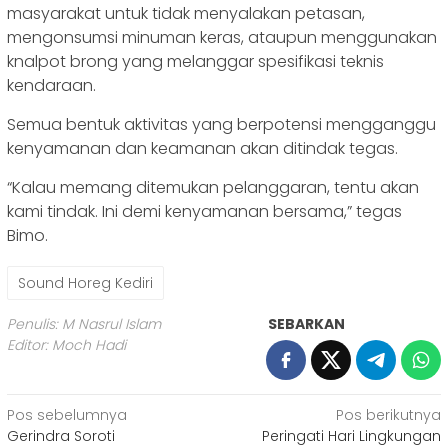
masyarakat untuk tidak menyalakan petasan,
mengonsumsi minuman keras, ataupun menggunakan
knalpot brong yang melanggar spesifikasi teknis
kendaraan.
Semua bentuk aktivitas yang berpotensi mengganggu
kenyamanan dan keamanan akan ditindak tegas.
“Kalau memang ditemukan pelanggaran, tentu akan
kami tindak. Ini demi kenyamanan bersama,” tegas
Bimo.
Sound Horeg Kediri
Penulis: M Nasrul Islam
SEBARKAN
Editor: Moch Hadi
Navigasi
Pos sebelumnya
Pos berikutnya
Gerindra Soroti
Peringati Hari Lingkungan
pos