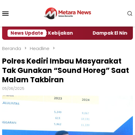
Loncat
ke
Menu
konten
Mobile
 Pengamat Kebijakan ‎
News Update
Dampak El Nino, Sejumlah 
Beranda
Headline
Polres Kediri Imbau Masyarakat
Tak Gunakan “Sound Horeg” Saat
Malam Takbiran
05/06/2025