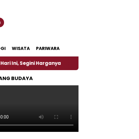
n
GI
WISATA
PARIWARA
i Harganya
‎Nasirun Maestro Lukis Pemadu Tradisi
ANG BUDAYA