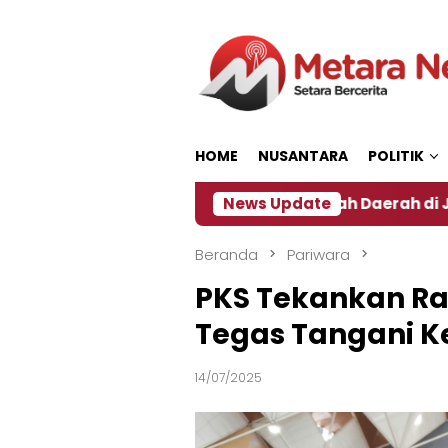
Loncat
ke
konten
HOME
NUSANTARA
POLITIK
Dampak El Nino, Sejumlah Daerah di Jember Alami Kr
News Update
Beranda
Pariwara
PKS Tekankan Ra
Tegas Tangani K
14/07/2025