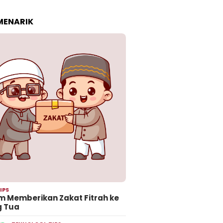
 MENARIK
IPS
 Memberikan Zakat Fitrah ke
g Tua