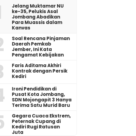
1
Jelang Muktamar NU
ke-35, Pelukis Asal
Jombang Abadikan
Para Muassis dalam
Kanvas
2
‎Soal Rencana Pinjaman
Daerah Pemkab
Jember, Ini Kata
Pengamat Kebijakan ‎
3
Faris Aditama Akhiri
Kontrak dengan Persik
Kediri
4
Ironi Pendidikan di
Pusat Kota Jombang,
SDN Mojongapit 3 Hanya
Terima Satu Murid Baru
5
‎Gegara Cuaca Ekstrem,
Peternak Cupang di
Kediri Rugi Ratusan
Juta