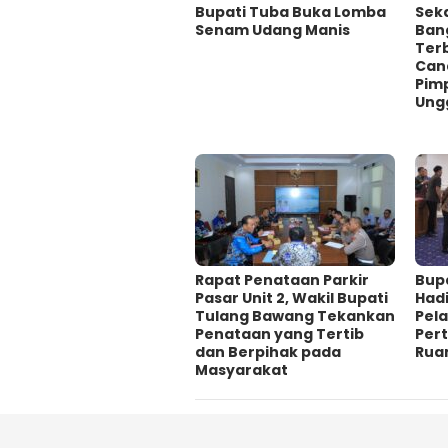
Bupati Tuba Buka Lomba
Sekd
Senam Udang Manis
Ban
Ter
Can
Pimp
Ung
Rapat Penataan Parkir
Bup
Pasar Unit 2, Wakil Bupati
Hadi
Tulang Bawang Tekankan
Pela
Penataan yang Tertib
Per
dan Berpihak pada
Rua
Masyarakat