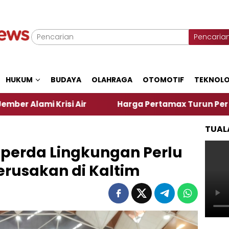
Pencaria
HUKUM
BUDAYA
OLAHRAGA
OTOMOTIF
TEKNOLO
isi Air
Harga Pertamax Turun Per Hari Ini, Segin
TUAL
perda Lingkungan Perlu
erusakan di Kaltim