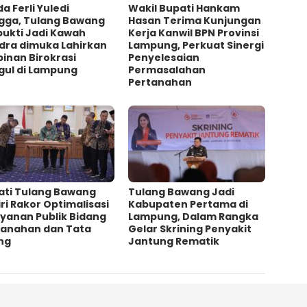
a Ferli Yuledi
Wakil Bupati Hankam
gga, Tulang Bawang
Hasan Terima Kunjungan
bukti Jadi Kawah
Kerja Kanwil BPN Provinsi
dra dimuka Lahirkan
Lampung, Perkuat Sinergi
inan Birokrasi
Penyelesaian
gul di Lampung
Permasalahan
Pertanahan
ati Tulang Bawang
Tulang Bawang Jadi
ri Rakor Optimalisasi
Kabupaten Pertama di
yanan Publik Bidang
Lampung, Dalam Rangka
tanahan dan Tata
Gelar Skrining Penyakit
ng
Jantung Rematik