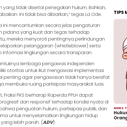
 yang tidak disertai penegakan hukum. Bahkan,
TIPS
aikan. Ini tidak bisa dibiarkan,” tegas La Ode.
a ini mencantumkan secara jelas pengaturan
dan pidana yang kuat dan tegas terhadap
 itu, mereka menyoroti pentingnya perlindungan
laporkan pelanggaran (whistleblower) serta
 informasi lingkungan secara transparan.
dibentuknya lembaga pengawas independen
ki otoritas untuk ikut mengawasi implementasi
nilai penting agar pengawasan tidak hanya bersifat
uga membuka ruang partisipasi masyarakat luas.
 Fraksi PKS berharap Raperda PPLH dapat
ogresif dan responsif terhadap kondisi nyata di
ahwa penguatan hukum, partisipasi publik, dan
NEWS
,
T
Hukum
tama untuk menyelamatkan lingkungan hidup
Oran
 yang lebih parah. (
ADV
)