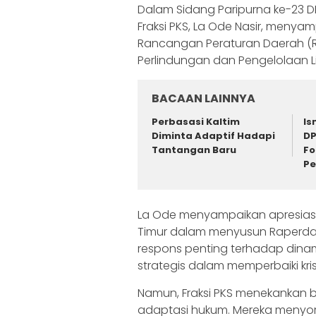
Dalam Sidang Paripurna ke-23 DP
Fraksi PKS, La Ode Nasir, meny
Rancangan Peraturan Daerah (
Perlindungan dan Pengelolaan L
BACAAN LAINNYA
Perbasasi Kaltim
Is
Diminta Adaptif Hadapi
DP
Tantangan Baru
Fo
Pe
La Ode menyampaikan apresiasi a
Timur dalam menyusun Raperda P
respons penting terhadap dina
strategis dalam memperbaiki krisi
Namun, Fraksi PKS menekankan b
adaptasi hukum. Mereka menyoro