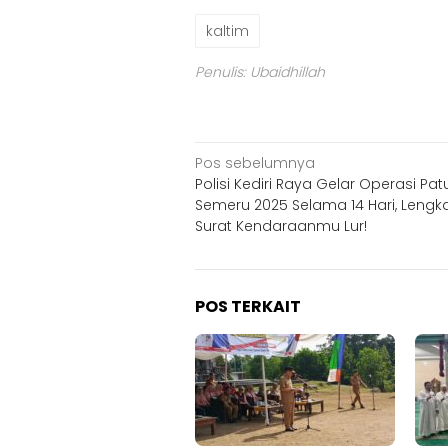
kaltim
Penulis: Ubaidhillah
Navigasi
Pos sebelumnya
Polisi Kediri Raya Gelar Operasi Pat
pos
Semeru 2025 Selama 14 Hari, Lengk
Surat Kendaraanmu Lur!
POS TERKAIT