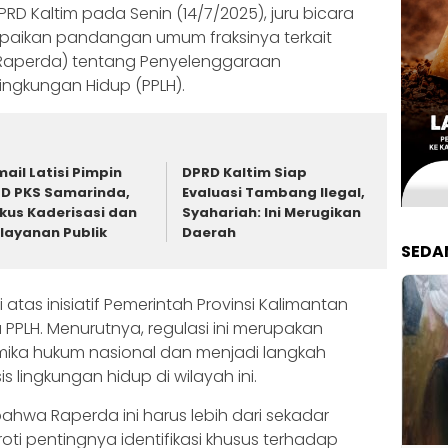
RD Kaltim pada Senin (14/7/2025), juru bicara
ampaikan pandangan umum fraksinya terkait
Raperda) tentang Penyelenggaraan
ingkungan Hidup (PPLH).
mail Latisi Pimpin
DPRD Kaltim Siap
D PKS Samarinda,
Evaluasi Tambang Ilegal,
kus Kaderisasi dan
Syahariah: Ini Merugikan
layanan Publik
Daerah
SEDA
tas inisiatif Pemerintah Provinsi Kalimantan
PLH. Menurutnya, regulasi ini merupakan
mika hukum nasional dan menjadi langkah
s lingkungan hidup di wilayah ini.
ahwa Raperda ini harus lebih dari sekadar
ti pentingnya identifikasi khusus terhadap