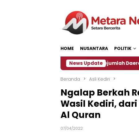
Loncat
ke
konten
HOME
NUSANTARA
POLITIK
 ‎
Dampak El Nino, Sejumlah Daerah di Jember Ala
News Update
Beranda
Asli Kediri
Ngalap Berkah 
Wasil Kediri, dar
Al Quran
07/04/2022