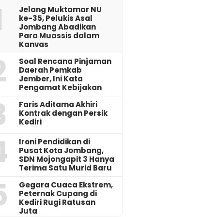
1
Jelang Muktamar NU
ke-35, Pelukis Asal
Jombang Abadikan
Para Muassis dalam
Kanvas
2
‎Soal Rencana Pinjaman
Daerah Pemkab
Jember, Ini Kata
Pengamat Kebijakan ‎
3
Faris Aditama Akhiri
Kontrak dengan Persik
Kediri
4
Ironi Pendidikan di
Pusat Kota Jombang,
SDN Mojongapit 3 Hanya
Terima Satu Murid Baru
5
‎Gegara Cuaca Ekstrem,
Peternak Cupang di
Kediri Rugi Ratusan
Juta