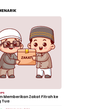
 MENARIK
IPS
 Memberikan Zakat Fitrah ke
g Tua