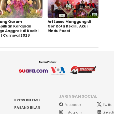
ang Garam
Ari Lasso Manggung di
pilkan Kerajaan
Gor Kota Kediri, Akui
a Anggrek di Kediri
Rindu Pecel
t Carnival 2026
JARINGAN SOCIAL
PRESS RELEASE
Facebook
Twitter
PASANG IKLAN
Instagram
Linked