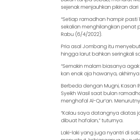
sejenak menjauhkan pikiran dari 
“Setiap ramadhan hampir pasti 10
sekalian menghilangkan penat p
Rabu (6/4/2022).
Pria asal Jombang itu menyebut,
hingga larut bahkan seringkali s
“Semakin malam biasanya agak s
kan enak aja hawanya, akhirnya 
Berbeda dengan Mugni, Kasan 
Syeikh Wasil saat bulan ramad
menghafal Al-Qur’an. Menurut
“Kalau saya datangnya diatas j
dibuat hafalan,” tuturnya.
Laki-laki yang juga nyantri di sal