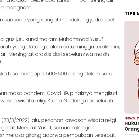
 ia lakukan beberapa tahun ini. Dan seringkali
m menghafal.
TIPS
dan suasana yang sangat mendukung jadi cepet
ekaligus juru kunci makam Muhammad Yusuf
arah yang datang dalam satu minggu terakhir ini,
ri. Meningkat drastis dari sebelumnya masih
.
buka bisa mencapai 500-600 orang dalam satu
hun masa pandemi Covid-19, pihaknya mengikuti
wasan wisata religi Stono Gedong dari seluruh
NEWS
,
T
23/3/2022) lalu, perlahan kawasan wisata religi
Hukum
geliat. Menurut Yusuf, semua kalangan
Oran
n merasa girang adanya pembukaan tersebut.