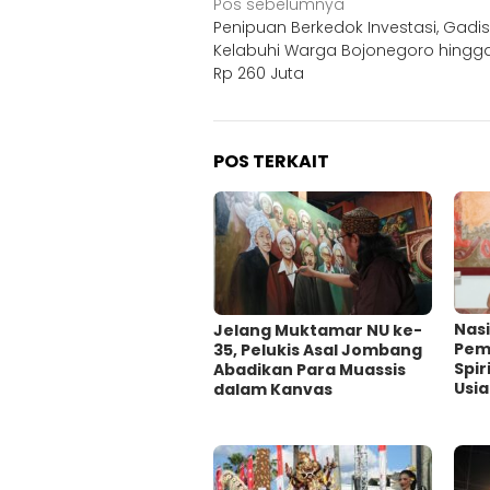
Navigasi
Pos sebelumnya
Penipuan Berkedok Investasi, Gadi
pos
Kelabuhi Warga Bojonegoro hingga
Rp 260 Juta
POS TERKAIT
‎Nas
Jelang Muktamar NU ke-
Pem
35, Pelukis Asal Jombang
Spir
Abadikan Para Muassis
Usi
dalam Kanvas