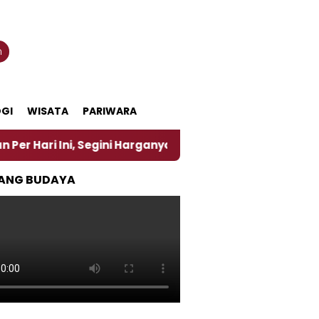
n
GI
WISATA
PARIWARA
Segini Harganya
‎Nasirun Maestro Lukis Pemadu Tr
ANG BUDAYA