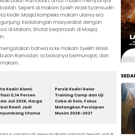
suki bulan Ramadan, umat muslim mempunyai
ibadah. Seperti di makam Syekh Wasil Syamsudin
ta Kediri. Masjid kompleks makam ulama era
i pengunjung. Kedatangan masyarakat dengan
a di Makam, Sholat berjamaah di Masjid,
n.
 mengatakan bahwa ia ke makam Syeikh Wasil
 bulan Ramadan. Ia biasanya bermunajat, dan
a makam.
SEDA
ta Kediri Alami
Persik Kediri Gelar
flasi 0,14 Persen
Training Camp dan Uji
da Juli 2026, Harga
Coba di Solo, Fokus
bai Rawit Jadi
Matangkan Persiapan
enyumbang Utama
Musim 2026-2027
gni suasana di area makam sangat tepat untuk