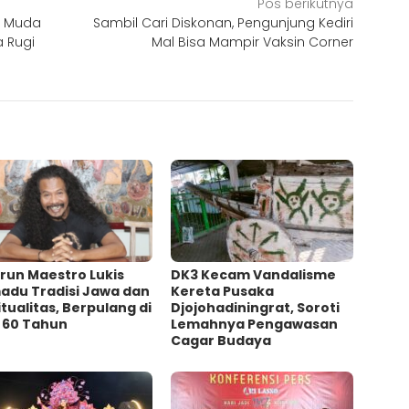
Pos berikutnya
s Muda
Sambil Cari Diskonan, Pengunjung Kediri
 Rugi
Mal Bisa Mampir Vaksin Corner
irun Maestro Lukis
DK3 Kecam Vandalisme
adu Tradisi Jawa dan
Kereta Pusaka
itualitas, Berpulang di
Djojohadiningrat, Soroti
a 60 Tahun
Lemahnya Pengawasan
Cagar Budaya