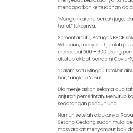
menyebut, kebiasaanya itu sudah
mendapatkan kemudahan dala
“Mungkin karena berkah juga, 
hafal,” tukasnya.
Sementara itu, Petugas BPCP s
Wibisono, menyebut jumlah pezi
mencapai 500 – 600 orang perha
ditutup akibat pandemi Covid-19
“Dalam satu Minggu terakhir di
hari,” ungkap Yusuf.
Dia menjelaskan selama dua ta
anjuran pemerintah. Menutup ka
kedatangan pengunjung.
Namun setelah dibukanya, Rabu (
Setono Gedong sudah mulai ber
masyarakat menyambut baik da