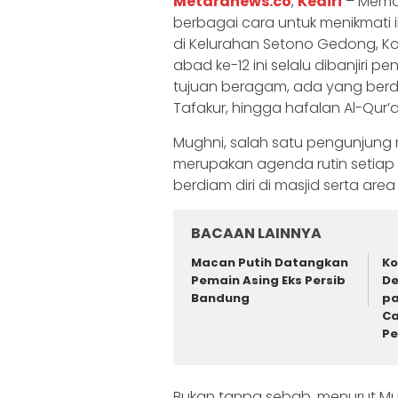
Metaranews.co
,
Kediri
– Mema
berbagai cara untuk menikmati 
di Kelurahan Setono Gedong, Ko
abad ke-12 ini selalu dibanjir
tujuan beragam, ada yang berdo
Tafakur, hingga hafalan Al-Qur’a
Mughni, salah satu pengunjung
merupakan agenda rutin setiap
berdiam diri di masjid serta are
BACAAN LAINNYA
Macan Putih Datangkan
Ko
Pemain Asing Eks Persib
De
Bandung
pa
Ca
P
Bukan tanpa sebab, menurut Mu