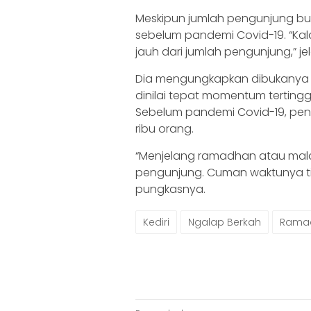
Meskipun jumlah pengunjung bua
sebelum pandemi Covid-19. “Ka
jauh dari jumlah pengunjung,” je
Dia mengungkapkan dibukanya ka
dinilai tepat momentum terting
Sebelum pandemi Covid-19, pe
ribu orang.
“Menjelang ramadhan atau malam g
pengunjung. Cuman waktunya tida
pungkasnya.
Kediri
Ngalap Berkah
Rama