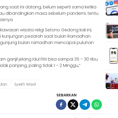
ng saat ini datang, belum seperti sama ketika
lau dibandingkan masa sebelum pandemi, tentu
lasnya.
wasan wisata religi Setono Gedong kali ini,
gi kunjungan peziarah saat bulan Ramadhan.
ngunjung bulan ramadhan mencapai puluhan
anjil jelang Idul Fitri bisa sampai 35 – 30 ribu
k panjang, paling tidak 1 – 2 Minggu,”
dan
Syekh Wasil
SEBARKAN