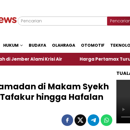
Pencaria
HUKUM
BUDAYA
OLAHRAGA
OTOMOTIF
TEKNOLO
mi Krisi Air
Harga Pertamax Turun Per Hari Ini, 
TUAL
Ramadan di Makam Syekh
i Tafakur hingga Hafalan