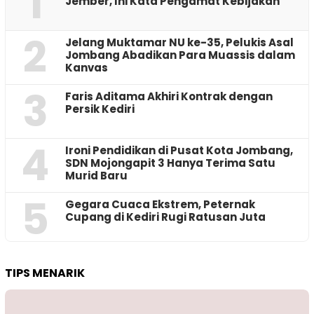
1
Jember, Ini Kata Pengamat Kebijakan ‎
2
Jelang Muktamar NU ke-35, Pelukis Asal
Jombang Abadikan Para Muassis dalam
Kanvas
3
Faris Aditama Akhiri Kontrak dengan
Persik Kediri
4
Ironi Pendidikan di Pusat Kota Jombang,
SDN Mojongapit 3 Hanya Terima Satu
Murid Baru
5
‎Gegara Cuaca Ekstrem, Peternak
Cupang di Kediri Rugi Ratusan Juta
TIPS MENARIK