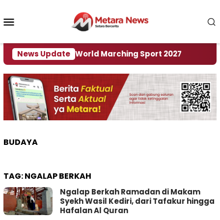
Loncat
ke
Menu
konten
Mobile
i Tuan Rumah World Marching Sport 2027
News Update
‎Soal 
BUDAYA
TAG:
NGALAP BERKAH
Ngalap Berkah Ramadan di Makam
Syekh Wasil Kediri, dari Tafakur hingga
Hafalan Al Quran