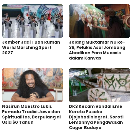
Jember Jadi Tuan Rumah
Jelang Muktamar NU ke-
World Marching Sport
35, Pelukis Asal Jombang
2027
Abadikan Para Muassis
dalam Kanvas
‎Nasirun Maestro Lukis
DK3 Kecam Vandalisme
Pemadu Tradisi Jawa dan
Kereta Pusaka
Spiritualitas, Berpulang di
Djojohadiningrat, Soroti
Usia 60 Tahun
Lemahnya Pengawasan
Cagar Budaya