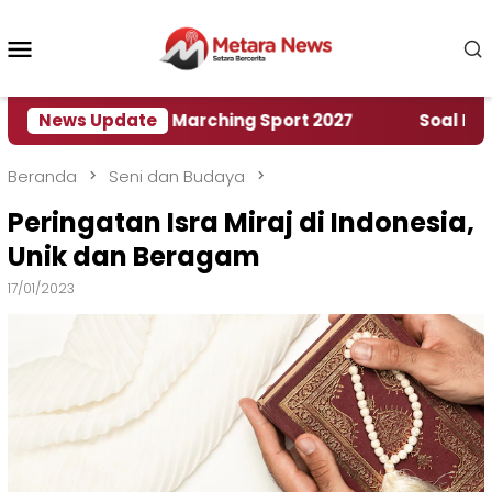
Loncat
ke
Menu
konten
Mobile
umah World Marching Sport 2027
News Update
‎Soal Rencana 
Beranda
Seni dan Budaya
Peringatan Isra Miraj di Indonesia,
Unik dan Beragam
17/01/2023