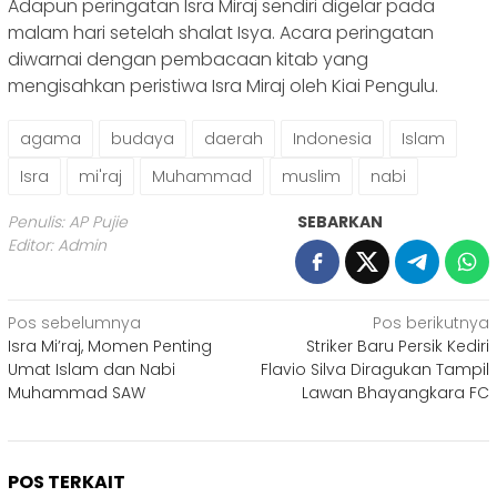
Adapun peringatan Isra Miraj sendiri digelar pada
malam hari setelah shalat Isya. Acara peringatan
diwarnai dengan pembacaan kitab yang
mengisahkan peristiwa Isra Miraj oleh Kiai Pengulu.
agama
budaya
daerah
Indonesia
Islam
Isra
mi'raj
Muhammad
muslim
nabi
Penulis: AP Pujie
SEBARKAN
Editor: Admin
Navigasi
Pos sebelumnya
Pos berikutnya
Isra Mi’raj, Momen Penting
Striker Baru Persik Kediri
pos
Umat Islam dan Nabi
Flavio Silva Diragukan Tampil
Muhammad SAW
Lawan Bhayangkara FC
POS TERKAIT