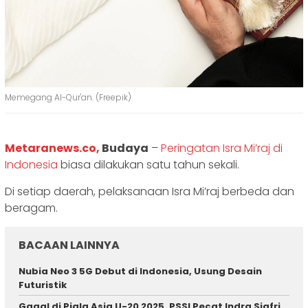
Memegang Al-Qur'an. (Freepik)
Metaranews.co,
Budaya
–
Peringatan Isra Mi’raj di
Indonesia
biasa dilakukan satu tahun sekali.
Di setiap daerah, pelaksanaan Isra Mi’raj berbeda dan
beragam.
BACAAN LAINNYA
Nubia Neo 3 5G Debut di Indonesia, Usung Desain
Futuristik
Gagal di Piala Asia U-20 2025, PSSI Pecat Indra Sjafri