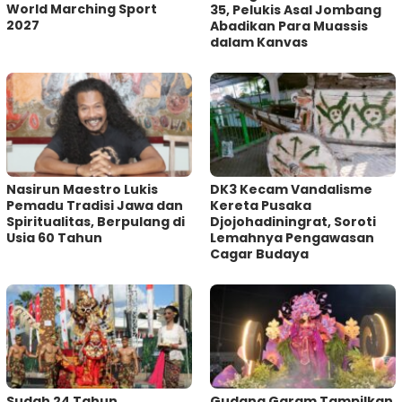
World Marching Sport
35, Pelukis Asal Jombang
2027
Abadikan Para Muassis
dalam Kanvas
‎Nasirun Maestro Lukis
DK3 Kecam Vandalisme
Pemadu Tradisi Jawa dan
Kereta Pusaka
Spiritualitas, Berpulang di
Djojohadiningrat, Soroti
Usia 60 Tahun
Lemahnya Pengawasan
Cagar Budaya
Sudah 24 Tahun
Gudang Garam Tampilkan