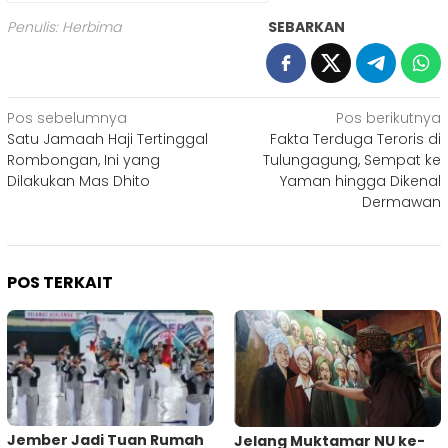
Penulis: Herbima
SEBARKAN
Navigasi
Pos sebelumnya
Pos berikutnya
Satu Jamaah Haji Tertinggal
Fakta Terduga Teroris di
pos
Rombongan, Ini yang
Tulungagung, Sempat ke
Dilakukan Mas Dhito
Yaman hingga Dikenal
Dermawan
POS TERKAIT
Jember Jadi Tuan Rumah
Jelang Muktamar NU ke-