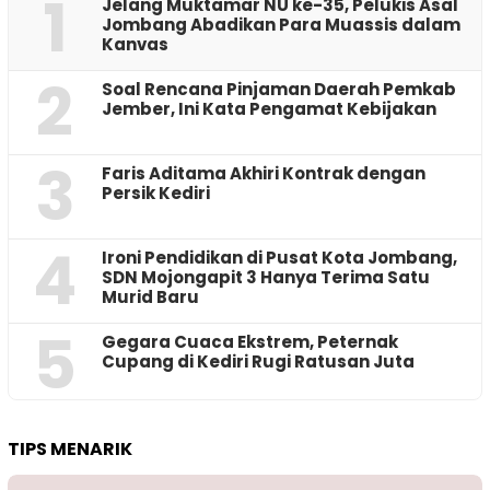
1
Jelang Muktamar NU ke-35, Pelukis Asal
Jombang Abadikan Para Muassis dalam
Kanvas
2
‎Soal Rencana Pinjaman Daerah Pemkab
Jember, Ini Kata Pengamat Kebijakan ‎
3
Faris Aditama Akhiri Kontrak dengan
Persik Kediri
4
Ironi Pendidikan di Pusat Kota Jombang,
SDN Mojongapit 3 Hanya Terima Satu
Murid Baru
5
‎Gegara Cuaca Ekstrem, Peternak
Cupang di Kediri Rugi Ratusan Juta
TIPS MENARIK