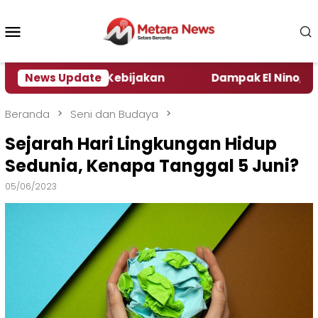
Loncat
ke
Menu
konten
Mobile
 Pengamat Kebijakan ‎
News Update
Dampak El Nino, Sejumlah D
Beranda
Seni dan Budaya
Sejarah Hari Lingkungan Hidup
Sedunia, Kenapa Tanggal 5 Juni?
05/06/2023