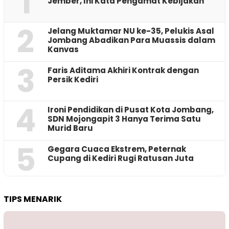
1
Jember, Ini Kata Pengamat Kebijakan ‎
2
Jelang Muktamar NU ke-35, Pelukis Asal
Jombang Abadikan Para Muassis dalam
Kanvas
3
Faris Aditama Akhiri Kontrak dengan
Persik Kediri
4
Ironi Pendidikan di Pusat Kota Jombang,
SDN Mojongapit 3 Hanya Terima Satu
Murid Baru
5
‎Gegara Cuaca Ekstrem, Peternak
Cupang di Kediri Rugi Ratusan Juta
TIPS MENARIK