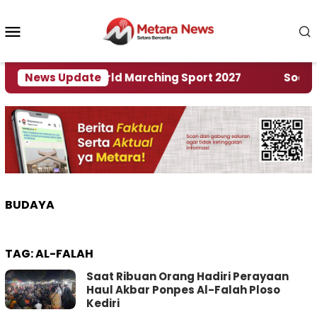
Loncat
ke
Menu
konten
Mobile
uan Rumah World Marching Sport 2027
News Update
‎Soal Ren
BUDAYA
TAG:
AL-FALAH
Saat Ribuan Orang Hadiri Perayaan
Haul Akbar Ponpes Al-Falah Ploso
Kediri