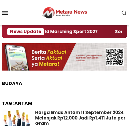
Loncat
ke
Menu
konten
Mobile
n Rumah World Marching Sport 2027
News Update
‎Soal Renca
BUDAYA
TAG:
ANTAM
Harga Emas Antam 11 September 2024
Melonjak Rp12.000 Jadi Rp1.411 Juta per
Gram