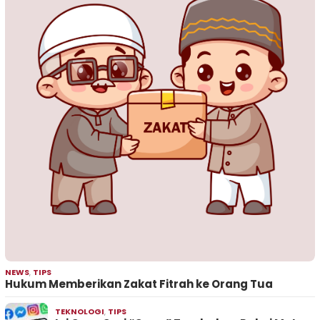
NEWS
,
TIPS
Hukum Memberikan Zakat Fitrah ke Orang Tua
TEKNOLOGI
,
TIPS