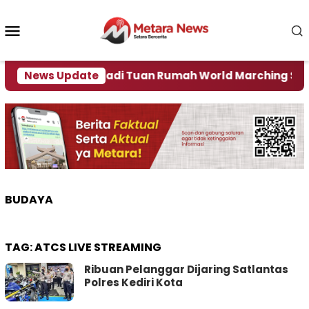
Loncat
ke
Menu
konten
Mobile
News Update
Jember Jadi Tuan Rumah World Marching Sport 2
BUDAYA
TAG:
ATCS LIVE STREAMING
Ribuan Pelanggar Dijaring Satlantas
Polres Kediri Kota