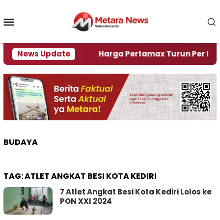
Loncat
ke
Menu
konten
Mobile
mi Krisi Air
News Update
Harga Pertamax Turun Per Hari Ini, 
BUDAYA
TAG:
ATLET ANGKAT BESI KOTA KEDIRI
7 Atlet Angkat Besi Kota Kediri Lolos ke
PON XXI 2024