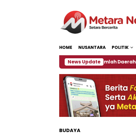
Loncat
ke
konten
HOME
NUSANTARA
POLITIK
an ‎
Dampak El Nino, Sejumlah Daerah di Jember A
News Update
BUDAYA