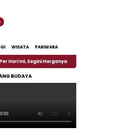
n
GI
WISATA
PARIWARA
, Segini Harganya
‎Nasirun Maestro Lukis Pemadu 
ANG BUDAYA