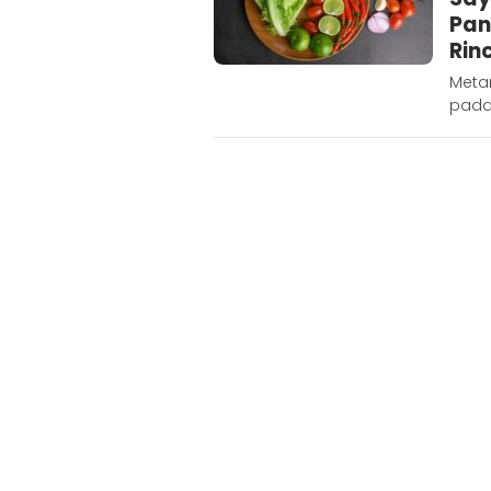
Pan
Rin
Metar
pada