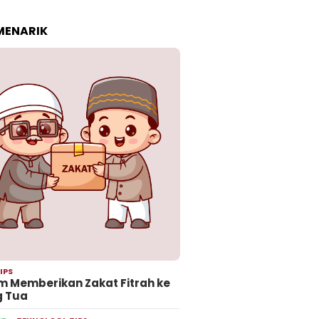
 MENARIK
IPS
 Memberikan Zakat Fitrah ke
g Tua