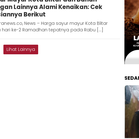
gan Lainnya Alami Kenaikan: Cek
ciannya Berikut
anews.co, News – Harga sayur mayur Kota Blitar
 hari ke-2 Ramadhan tepatnya pada Rabu […]
Lihat Lainnya
SEDA