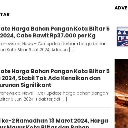
ADVE
ITAR
Adinda
ate Harga Bahan Pangan Kota Blitar 5
D
i 2024, Cabe Rawit Rp37.000 per Kg
ranews.co, News – Cek update terbaru harga bahan
n Kota Blitar 5 Juli 2024. Adapun […]
Adinda
ate Harga Bahan Pangan Kota Blitar 5
D
i 2024, Stabil Tak Ada Kenaikan dan
urunan Signifikant
ranews.co, News – Cek update harga bahan pangan
Blitar 5 Juni 2024. Tidak terjadi […]
Adinda
i ke-2 Ramadhan 13 Maret 2024, Harga
D
ur Mayur Kota Blitar dan Bahan