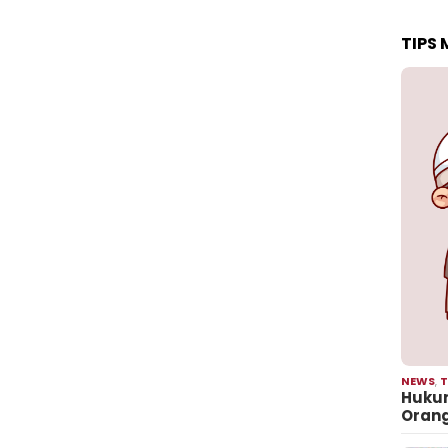
TIPS
NEWS
,
T
Hukum
Oran