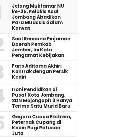
1
Jelang Muktamar NU
ke-35, Pelukis Asal
Jombang Abadikan
Para Muassis dalam
Kanvas
2
‎Soal Rencana Pinjaman
Daerah Pemkab
Jember, Ini Kata
Pengamat Kebijakan ‎
3
Faris Aditama Akhiri
Kontrak dengan Persik
Kediri
4
Ironi Pendidikan di
Pusat Kota Jombang,
SDN Mojongapit 3 Hanya
Terima Satu Murid Baru
5
‎Gegara Cuaca Ekstrem,
Peternak Cupang di
Kediri Rugi Ratusan
Juta