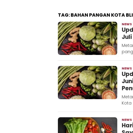
TAG:
BAHAN PANGAN KOTA BL
NEWS
Upd
Jul
Meta
panga
NEWS
Upd
Jun
Pen
Meta
Kota 
NEWS
Har
Say