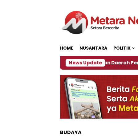
Loncat
ke
konten
HOME
NUSANTARA
POLITIK
027
‎Soal Rencana Pinjaman Daerah Pemkab Jembe
News Update
BUDAYA