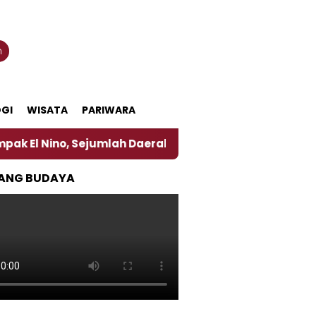
n
GI
WISATA
PARIWARA
, Sejumlah Daerah di Jember Alami Krisi Air
Harg
ANG BUDAYA