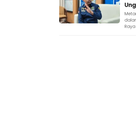
Ung
Meta
dala
Raya