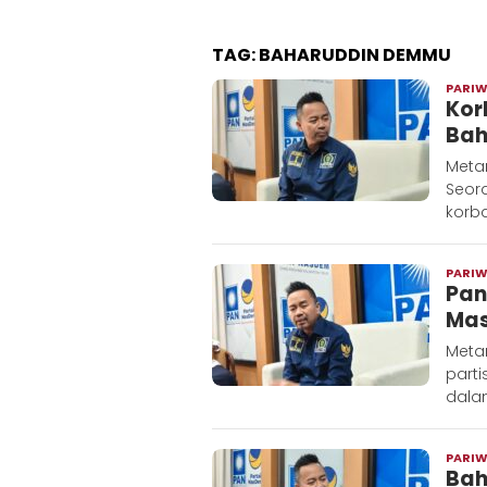
TAG:
BAHARUDDIN DEMMU
PARI
Kor
Bah
Metar
Seor
korba
PARI
Pan
Mas
Meta
parti
dala
PARI
Bah