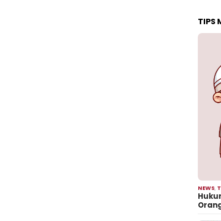
TIPS
NEWS
,
T
Hukum
Oran