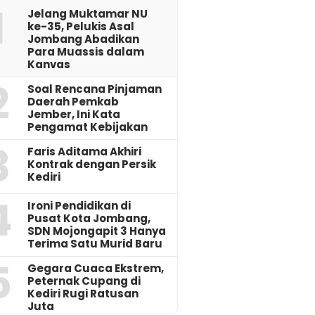
1
Jelang Muktamar NU
ke-35, Pelukis Asal
Jombang Abadikan
Para Muassis dalam
Kanvas
2
‎Soal Rencana Pinjaman
Daerah Pemkab
Jember, Ini Kata
Pengamat Kebijakan ‎
3
Faris Aditama Akhiri
Kontrak dengan Persik
Kediri
4
Ironi Pendidikan di
Pusat Kota Jombang,
SDN Mojongapit 3 Hanya
Terima Satu Murid Baru
5
‎Gegara Cuaca Ekstrem,
Peternak Cupang di
Kediri Rugi Ratusan
Juta