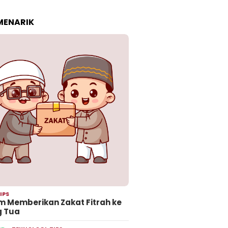
 MENARIK
IPS
 Memberikan Zakat Fitrah ke
g Tua