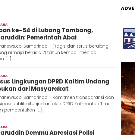
ADVE
WARA
Moh
ban ke-54 di Lubang Tambang,
Alawi
aruddin: Pemerintah Abai
anews.co, Samarinda – Tragis dan terus berulang.
ang remaja berusia 21 tahun kembali menjadi
n […]
WARA
Moh
sus Lingkungan DPRD Kaltim Undang
Alawi
ukan dari Masyarakat
ranews.co, Samarinda – Komitmen transparansi dan
sipasi publik ditunjukkan oleh DPRD Kalimantan Timur
m pembentukan […]
WARA
Moh
aruddin Demmu Apresiasi Polisi
Alawi