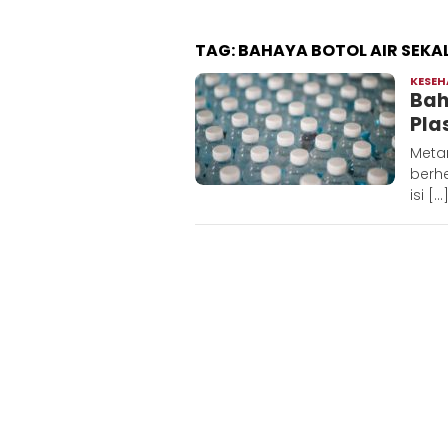
TAG:
BAHAYA BOTOL AIR SEKAL
KESE
Bah
Pla
Meta
berh
isi […