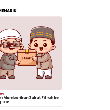
 MENARIK
IPS
 Memberikan Zakat Fitrah ke
g Tua