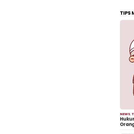
TIPS
NEWS
,
T
Hukum
Oran