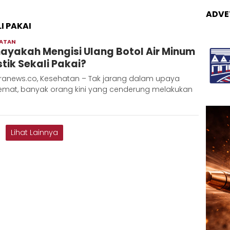
ADVE
I PAKAI
HATAN
Adinda
ayakah Mengisi Ulang Botol Air Minum
stik Sekali Pakai?
ranews.co, Kesehatan – Tak jarang dalam upaya
emat, banyak orang kini yang cenderung melakukan
]
Lihat Lainnya