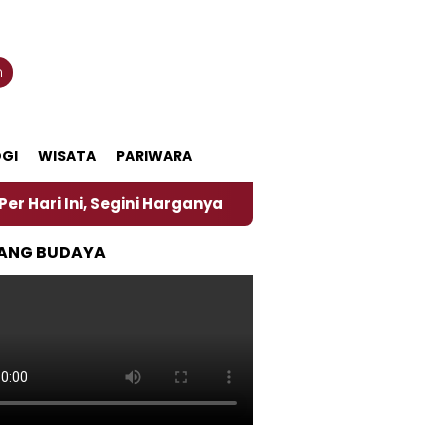
n
GI
WISATA
PARIWARA
, Segini Harganya
‎Nasirun Maestro Lukis Pemadu 
ANG BUDAYA