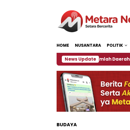
Loncat
ke
konten
HOME
NUSANTARA
POLITIK
an ‎
Dampak El Nino, Sejumlah Daerah di Jember A
News Update
BUDAYA