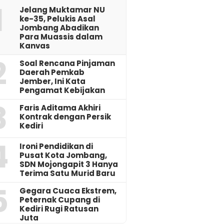
1
Jelang Muktamar NU
ke-35, Pelukis Asal
Jombang Abadikan
Para Muassis dalam
Kanvas
2
‎Soal Rencana Pinjaman
Daerah Pemkab
Jember, Ini Kata
Pengamat Kebijakan ‎
3
Faris Aditama Akhiri
Kontrak dengan Persik
Kediri
4
Ironi Pendidikan di
Pusat Kota Jombang,
SDN Mojongapit 3 Hanya
Terima Satu Murid Baru
5
‎Gegara Cuaca Ekstrem,
Peternak Cupang di
Kediri Rugi Ratusan
Juta