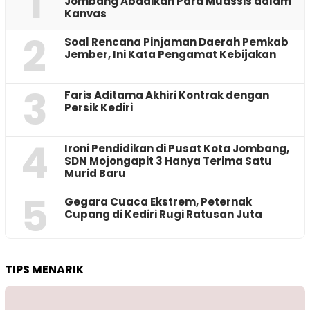
1
Jombang Abadikan Para Muassis dalam
Kanvas
2
‎Soal Rencana Pinjaman Daerah Pemkab
Jember, Ini Kata Pengamat Kebijakan ‎
3
Faris Aditama Akhiri Kontrak dengan
Persik Kediri
4
Ironi Pendidikan di Pusat Kota Jombang,
SDN Mojongapit 3 Hanya Terima Satu
Murid Baru
5
‎Gegara Cuaca Ekstrem, Peternak
Cupang di Kediri Rugi Ratusan Juta
TIPS MENARIK