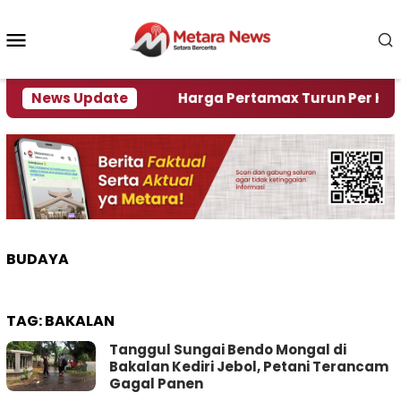
Loncat
ke
Menu
konten
Mobile
mi Krisi Air
News Update
Harga Pertamax Turun Per Hari Ini, 
BUDAYA
TAG:
BAKALAN
Tanggul Sungai Bendo Mongal di
Bakalan Kediri Jebol, Petani Terancam
Gagal Panen