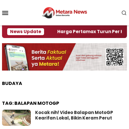
Loncat
ke
Menu
konten
Mobile
mi Krisi Air
News Update
Harga Pertamax Turun Per Hari Ini, 
BUDAYA
TAG:
BALAPAN MOTOGP
Kocak nih! Video Balapan MotoGP
Kearifan Lokal, Bikin Keram Perut