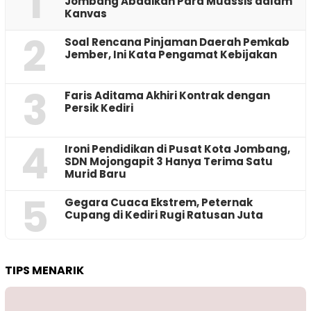
1
Jombang Abadikan Para Muassis dalam
Kanvas
2
‎Soal Rencana Pinjaman Daerah Pemkab
Jember, Ini Kata Pengamat Kebijakan ‎
3
Faris Aditama Akhiri Kontrak dengan
Persik Kediri
4
Ironi Pendidikan di Pusat Kota Jombang,
SDN Mojongapit 3 Hanya Terima Satu
Murid Baru
5
‎Gegara Cuaca Ekstrem, Peternak
Cupang di Kediri Rugi Ratusan Juta
TIPS MENARIK