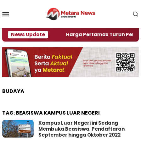
Loncat
ke
Menu
konten
Mobile
ami Krisi Air
News Update
Harga Pertamax Turun Per Hari Ini
BUDAYA
TAG:
BEASISWA KAMPUS LUAR NEGERI
Kampus Luar Negeri ini Sedang
Membuka Beasiswa, Pendaftaran
September hingga Oktober 2022