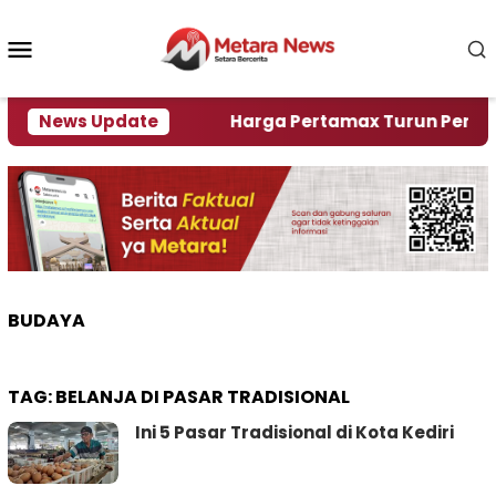
Loncat
ke
Menu
konten
Mobile
ami Krisi Air
News Update
Harga Pertamax Turun Per Hari Ini,
BUDAYA
TAG:
BELANJA DI PASAR TRADISIONAL
Ini 5 Pasar Tradisional di Kota Kediri