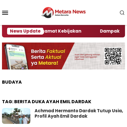
Loncat
ke
Menu
konten
Mobile
 Ini Kata Pengamat Kebijakan ‎
News Update
Dampak El Nino, 
BUDAYA
TAG:
BERITA DUKA AYAH EMIL DARDAK
Achmad Hermanto Dardak Tutup Usia,
Profil Ayah Emil Dardak