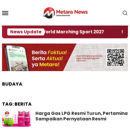
Loncat
ke
Menu
konten
Mobile
Tuan Rumah World Marching Sport 2027
News Update
‎Soal Re
BUDAYA
TAG:
BERITA
Harga Gas LPG Resmi Turun, Pertamina
Sampaikan Pernyataan Resmi