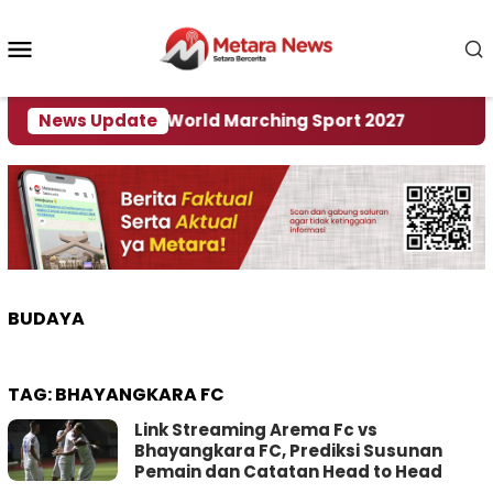
Loncat
ke
Menu
konten
Mobile
 Tuan Rumah World Marching Sport 2027
News Update
‎Soal R
BUDAYA
TAG:
BHAYANGKARA FC
Link Streaming Arema Fc vs
Bhayangkara FC, Prediksi Susunan
Pemain dan Catatan Head to Head