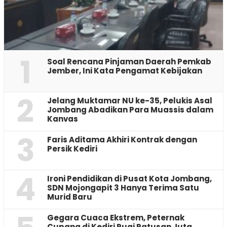
1
‎Soal Rencana Pinjaman Daerah Pemkab
Jember, Ini Kata Pengamat Kebijakan ‎
2
Jelang Muktamar NU ke-35, Pelukis Asal
Jombang Abadikan Para Muassis dalam
Kanvas
3
Faris Aditama Akhiri Kontrak dengan
Persik Kediri
4
Ironi Pendidikan di Pusat Kota Jombang,
SDN Mojongapit 3 Hanya Terima Satu
Murid Baru
‎Gegara Cuaca Ekstrem, Peternak
Cupang di Kediri Rugi Ratusan Juta