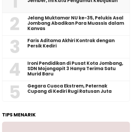
1
Jember, Ini Kata Pengamat Kebijakan ‎
2
Jelang Muktamar NU ke-35, Pelukis Asal
Jombang Abadikan Para Muassis dalam
Kanvas
3
Faris Aditama Akhiri Kontrak dengan
Persik Kediri
4
Ironi Pendidikan di Pusat Kota Jombang,
SDN Mojongapit 3 Hanya Terima Satu
Murid Baru
5
‎Gegara Cuaca Ekstrem, Peternak
Cupang di Kediri Rugi Ratusan Juta
TIPS MENARIK