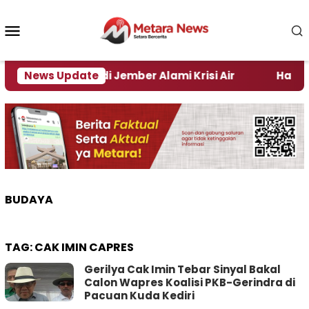
Loncat
ke
Menu
konten
Mobile
lah Daerah di Jember Alami Krisi Air
News Update
Harga Perta
BUDAYA
TAG:
CAK IMIN CAPRES
Gerilya Cak Imin Tebar Sinyal Bakal
Calon Wapres Koalisi PKB-Gerindra di
Pacuan Kuda Kediri