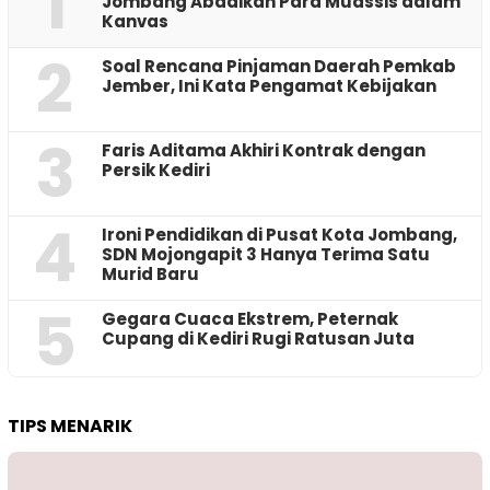
1
Jombang Abadikan Para Muassis dalam
Kanvas
2
‎Soal Rencana Pinjaman Daerah Pemkab
Jember, Ini Kata Pengamat Kebijakan ‎
3
Faris Aditama Akhiri Kontrak dengan
Persik Kediri
4
Ironi Pendidikan di Pusat Kota Jombang,
SDN Mojongapit 3 Hanya Terima Satu
Murid Baru
5
‎Gegara Cuaca Ekstrem, Peternak
Cupang di Kediri Rugi Ratusan Juta
TIPS MENARIK