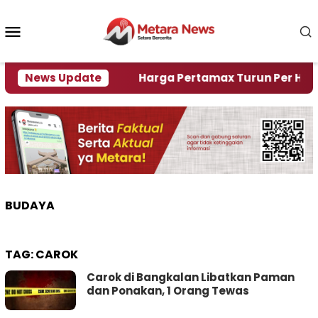
Loncat
ke
Menu
konten
Mobile
i Krisi Air
News Update
Harga Pertamax Turun Per Hari Ini, S
BUDAYA
TAG:
CAROK
Carok di Bangkalan Libatkan Paman
dan Ponakan, 1 Orang Tewas