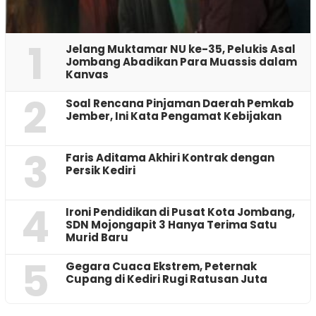
1
Jelang Muktamar NU ke-35, Pelukis Asal
Jombang Abadikan Para Muassis dalam
Kanvas
2
‎Soal Rencana Pinjaman Daerah Pemkab
Jember, Ini Kata Pengamat Kebijakan ‎
3
Faris Aditama Akhiri Kontrak dengan
Persik Kediri
4
Ironi Pendidikan di Pusat Kota Jombang,
SDN Mojongapit 3 Hanya Terima Satu
Murid Baru
5
‎Gegara Cuaca Ekstrem, Peternak
Cupang di Kediri Rugi Ratusan Juta