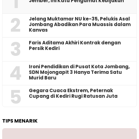
1
Jember, Ini Kata Pengamat Kebijakan ‎
2
Jelang Muktamar NU ke-35, Pelukis Asal
Jombang Abadikan Para Muassis dalam
Kanvas
3
Faris Aditama Akhiri Kontrak dengan
Persik Kediri
4
Ironi Pendidikan di Pusat Kota Jombang,
SDN Mojongapit 3 Hanya Terima Satu
Murid Baru
5
‎Gegara Cuaca Ekstrem, Peternak
Cupang di Kediri Rugi Ratusan Juta
TIPS MENARIK