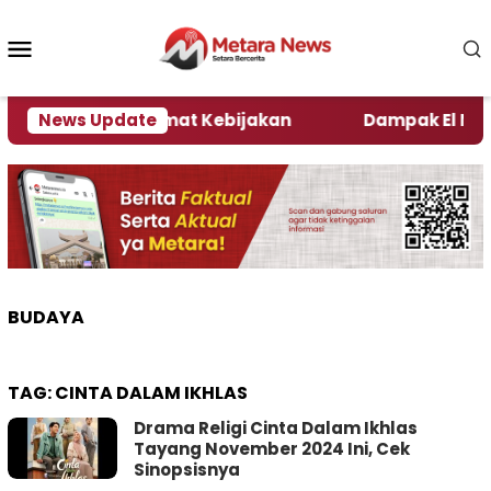
Loncat
ke
Menu
konten
Mobile
i Kata Pengamat Kebijakan ‎
News Update
Dampak El Nino, Sej
BUDAYA
TAG:
CINTA DALAM IKHLAS
Drama Religi Cinta Dalam Ikhlas
Tayang November 2024 Ini, Cek
Sinopsisnya