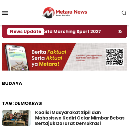
Loncat
ke
Menu
konten
Mobile
uan Rumah World Marching Sport 2027
News Update
‎Soal Ren
BUDAYA
TAG:
DEMOKRASI
Koalisi Masyarakat Sipil dan
Mahasiswa Kediri Gelar Mimbar Bebas
Bertajuk Darurat Demokrasi