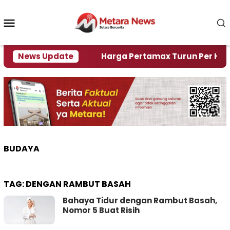
Loncat
ke
Menu
konten
Mobile
mi Krisi Air
News Update
Harga Pertamax Turun Per Hari Ini, 
BUDAYA
TAG:
DENGAN RAMBUT BASAH
Bahaya Tidur dengan Rambut Basah,
Nomor 5 Buat Risih