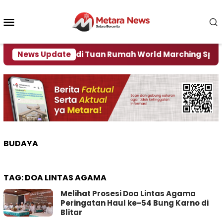
Loncat
ke
Menu
konten
Mobile
Jember Jadi Tuan Rumah World Marching Sport 2027
News Update
BUDAYA
TAG:
DOA LINTAS AGAMA
Melihat Prosesi Doa Lintas Agama
Peringatan Haul ke-54 Bung Karno di
Blitar