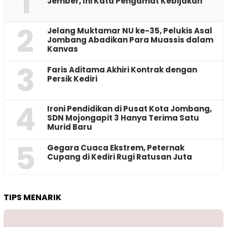
1
Jember, Ini Kata Pengamat Kebijakan ‎
2
Jelang Muktamar NU ke-35, Pelukis Asal
Jombang Abadikan Para Muassis dalam
Kanvas
3
Faris Aditama Akhiri Kontrak dengan
Persik Kediri
4
Ironi Pendidikan di Pusat Kota Jombang,
SDN Mojongapit 3 Hanya Terima Satu
Murid Baru
5
‎Gegara Cuaca Ekstrem, Peternak
Cupang di Kediri Rugi Ratusan Juta
TIPS MENARIK