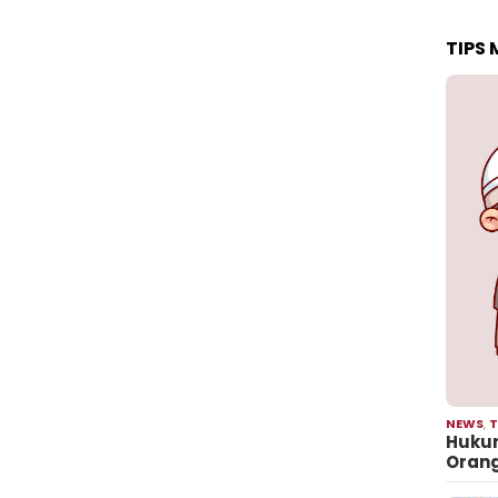
TIPS
NEWS
,
T
Hukum
Oran