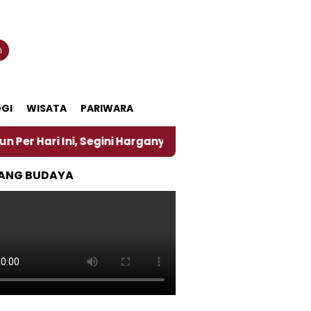
n
GI
WISATA
PARIWARA
Ini, Segini Harganya
‎Nasirun Maestro Lukis Pema
ANG BUDAYA