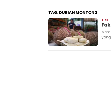
TAG:
DURIAN MONTONG
TIPS
A
Fak
M
Metar
yang 