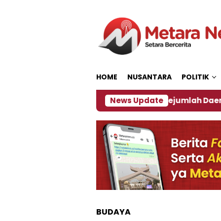
Loncat
ke
konten
HOME
NUSANTARA
POLITIK
jakan ‎
Dampak El Nino, Sejumlah Daerah di Jembe
News Update
BUDAYA