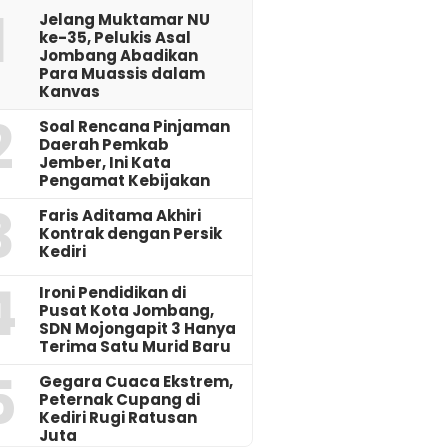
1
Jelang Muktamar NU
ke-35, Pelukis Asal
Jombang Abadikan
Para Muassis dalam
Kanvas
2
‎Soal Rencana Pinjaman
Daerah Pemkab
Jember, Ini Kata
Pengamat Kebijakan ‎
3
Faris Aditama Akhiri
Kontrak dengan Persik
Kediri
4
Ironi Pendidikan di
Pusat Kota Jombang,
SDN Mojongapit 3 Hanya
Terima Satu Murid Baru
5
‎Gegara Cuaca Ekstrem,
Peternak Cupang di
Kediri Rugi Ratusan
Juta