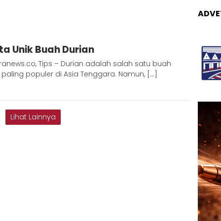
ADVE
dmin
ta Unik Buah Durian
etaranews
anews.co, Tips – Durian adalah salah satu buah
paling populer di Asia Tenggara. Namun, […]
Lihat Lainnya