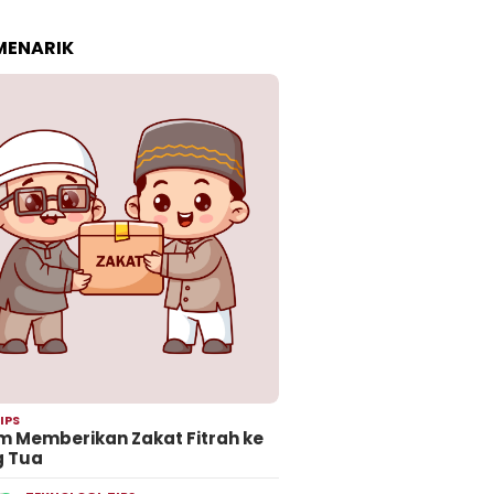
 MENARIK
IPS
 Memberikan Zakat Fitrah ke
g Tua