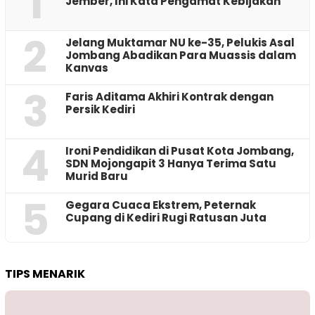
1
Jember, Ini Kata Pengamat Kebijakan ‎
2
Jelang Muktamar NU ke-35, Pelukis Asal
Jombang Abadikan Para Muassis dalam
Kanvas
3
Faris Aditama Akhiri Kontrak dengan
Persik Kediri
4
Ironi Pendidikan di Pusat Kota Jombang,
SDN Mojongapit 3 Hanya Terima Satu
Murid Baru
5
‎Gegara Cuaca Ekstrem, Peternak
Cupang di Kediri Rugi Ratusan Juta
TIPS MENARIK