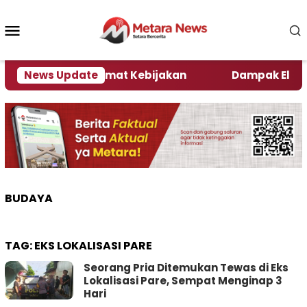
Loncat
ke
Menu
konten
Mobile
ni Kata Pengamat Kebijakan ‎
News Update
Dampak El Nino, Se
BUDAYA
TAG:
EKS LOKALISASI PARE
Seorang Pria Ditemukan Tewas di Eks
Lokalisasi Pare, Sempat Menginap 3
Hari