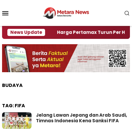
Loncat
ke
Menu
konten
Mobile
 Krisi Air
News Update
Harga Pertamax Turun Per Hari Ini, Se
BUDAYA
TAG:
FIFA
Jelang Lawan Jepang dan Arab Saudi,
Timnas Indonesia Kena Sanksi FIFA