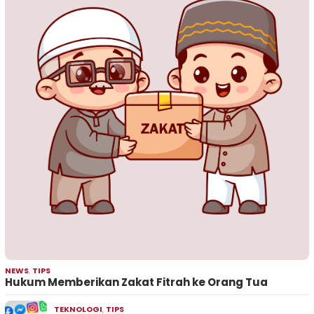
NEWS
,
TIPS
Hukum Memberikan Zakat Fitrah ke Orang Tua
TEKNOLOGI
,
TIPS