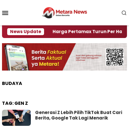
Loncat
ke
Menu
konten
Mobile
 Krisi Air
News Update
Harga Pertamax Turun Per Hari Ini, Se
BUDAYA
TAG:
GEN Z
Generasi Z Lebih Pilih TikTok Buat Cari
Berita, Google Tak Lagi Menarik