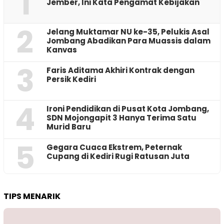
1
Jember, Ini Kata Pengamat Kebijakan ‎
2
Jelang Muktamar NU ke-35, Pelukis Asal
Jombang Abadikan Para Muassis dalam
Kanvas
3
Faris Aditama Akhiri Kontrak dengan
Persik Kediri
4
Ironi Pendidikan di Pusat Kota Jombang,
SDN Mojongapit 3 Hanya Terima Satu
Murid Baru
5
‎Gegara Cuaca Ekstrem, Peternak
Cupang di Kediri Rugi Ratusan Juta
TIPS MENARIK