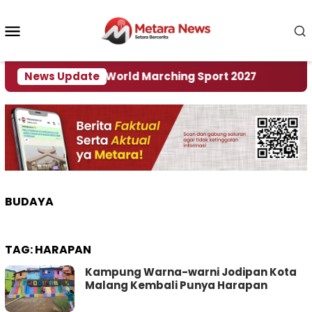
Loncat
ke
Menu
konten
Mobile
i Tuan Rumah World Marching Sport 2027
News Update
‎Soal
BUDAYA
TAG:
HARAPAN
Kampung Warna-warni Jodipan Kota
Malang Kembali Punya Harapan