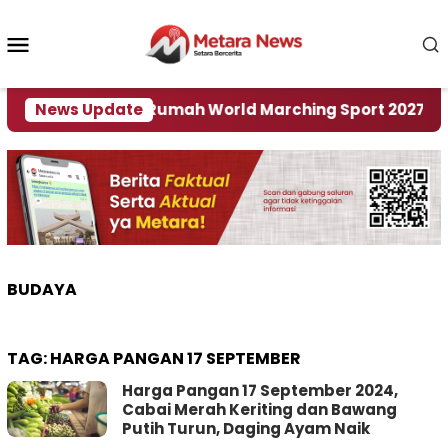
Loncat
ke
Menu
konten
Mobile
er Jadi Tuan Rumah World Marching Sport 2027
News Update
BUDAYA
TAG:
HARGA PANGAN 17 SEPTEMBER
Harga Pangan 17 September 2024,
Cabai Merah Keriting dan Bawang
Putih Turun, Daging Ayam Naik