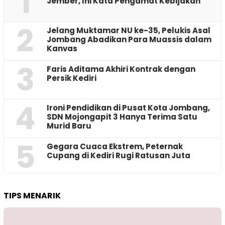
1
Jember, Ini Kata Pengamat Kebijakan ‎
2
Jelang Muktamar NU ke-35, Pelukis Asal
Jombang Abadikan Para Muassis dalam
Kanvas
3
Faris Aditama Akhiri Kontrak dengan
Persik Kediri
4
Ironi Pendidikan di Pusat Kota Jombang,
SDN Mojongapit 3 Hanya Terima Satu
Murid Baru
5
‎Gegara Cuaca Ekstrem, Peternak
Cupang di Kediri Rugi Ratusan Juta
TIPS MENARIK