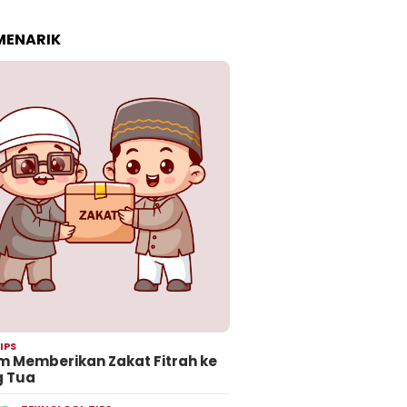
 MENARIK
IPS
 Memberikan Zakat Fitrah ke
g Tua