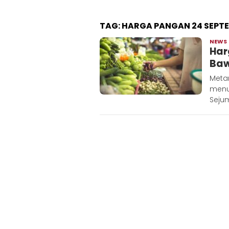
TAG:
HARGA PANGAN 24 SEPT
NEWS
Har
Baw
Meta
menu
Sejum