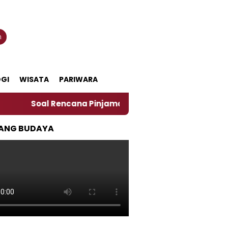
n
GI
WISATA
PARIWARA
oal Rencana Pinjaman Daerah Pemkab Jember, Ini Kata 
ANG BUDAYA