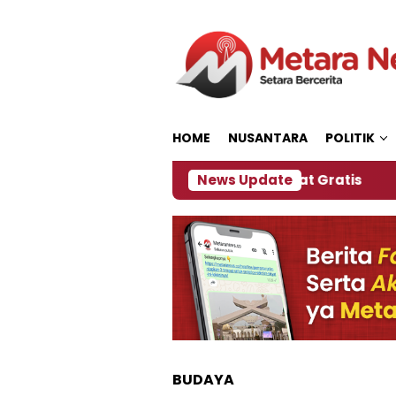
Loncat
ke
konten
HOME
NUSANTARA
POLITIK
, Panitia Siapkan Kopi dan Pijat Gratis
News Update
Jember
BUDAYA