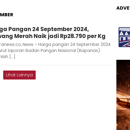
ADVE
EMBER
Adinda
ga Pangan 24 September 2024,
D
ang Merah Naik jadi Rp28.790 per Kg
ranews.co, News – Harga pangan 24 September 2024
rut laporan Badan Pangan Nasional (Bapanas).
lah […]
Lihat Lainnya