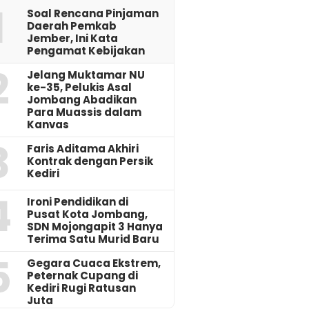
1
‎Soal Rencana Pinjaman
Daerah Pemkab
Jember, Ini Kata
Pengamat Kebijakan ‎
2
Jelang Muktamar NU
ke-35, Pelukis Asal
Jombang Abadikan
Para Muassis dalam
Kanvas
3
Faris Aditama Akhiri
Kontrak dengan Persik
Kediri
4
Ironi Pendidikan di
Pusat Kota Jombang,
SDN Mojongapit 3 Hanya
Terima Satu Murid Baru
5
‎Gegara Cuaca Ekstrem,
Peternak Cupang di
Kediri Rugi Ratusan
Juta